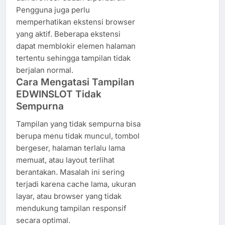
Pengguna juga perlu
memperhatikan ekstensi browser
yang aktif. Beberapa ekstensi
dapat memblokir elemen halaman
tertentu sehingga tampilan tidak
berjalan normal.
Cara Mengatasi Tampilan
EDWINSLOT Tidak
Sempurna
Tampilan yang tidak sempurna bisa
berupa menu tidak muncul, tombol
bergeser, halaman terlalu lama
memuat, atau layout terlihat
berantakan. Masalah ini sering
terjadi karena cache lama, ukuran
layar, atau browser yang tidak
mendukung tampilan responsif
secara optimal.