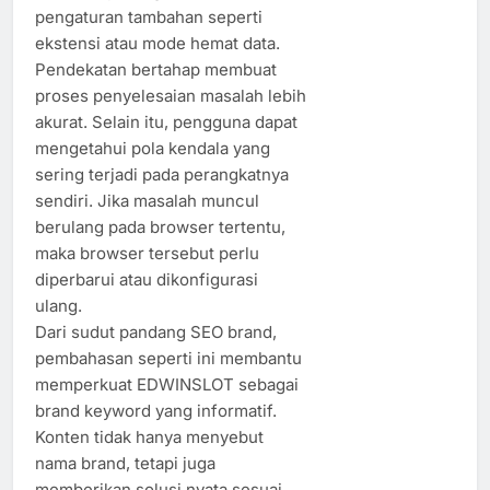
pengaturan tambahan seperti
ekstensi atau mode hemat data.
Pendekatan bertahap membuat
proses penyelesaian masalah lebih
akurat. Selain itu, pengguna dapat
mengetahui pola kendala yang
sering terjadi pada perangkatnya
sendiri. Jika masalah muncul
berulang pada browser tertentu,
maka browser tersebut perlu
diperbarui atau dikonfigurasi
ulang.
Dari sudut pandang SEO brand,
pembahasan seperti ini membantu
memperkuat EDWINSLOT sebagai
brand keyword yang informatif.
Konten tidak hanya menyebut
nama brand, tetapi juga
memberikan solusi nyata sesuai