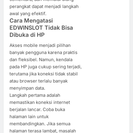
perangkat dapat menjadi langkah
awal yang efektif.
Cara Mengatasi
EDWINSLOT Tidak Bisa
Dibuka di HP
Akses mobile menjadi pilihan
banyak pengguna karena praktis
dan fleksibel. Namun, kendala
pada HP juga cukup sering terjadi,
terutama jika koneksi tidak stabil
atau browser terlalu banyak
menyimpan data.
Langkah pertama adalah
memastikan koneksi internet
berjalan lancar. Coba buka
halaman lain untuk
membandingkan. Jika semua
halaman terasa lambat, masalah