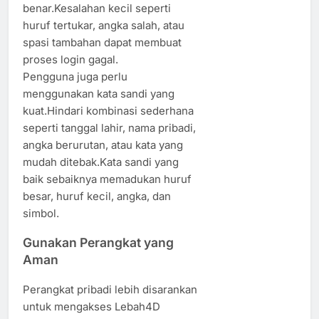
benar.Kesalahan kecil seperti
huruf tertukar, angka salah, atau
spasi tambahan dapat membuat
proses login gagal.
Pengguna juga perlu
menggunakan kata sandi yang
kuat.Hindari kombinasi sederhana
seperti tanggal lahir, nama pribadi,
angka berurutan, atau kata yang
mudah ditebak.Kata sandi yang
baik sebaiknya memadukan huruf
besar, huruf kecil, angka, dan
simbol.
Gunakan Perangkat yang
Aman
Perangkat pribadi lebih disarankan
untuk mengakses Lebah4D