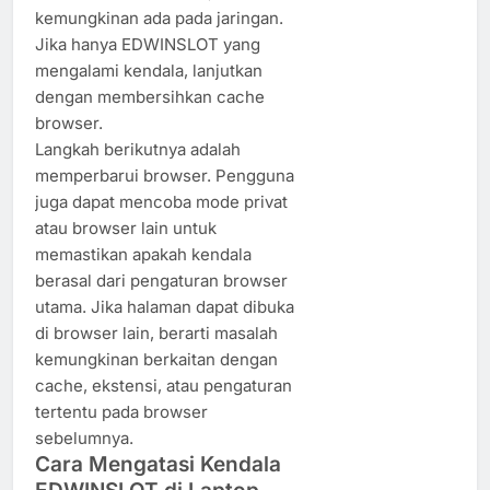
kemungkinan ada pada jaringan.
Jika hanya EDWINSLOT yang
mengalami kendala, lanjutkan
dengan membersihkan cache
browser.
Langkah berikutnya adalah
memperbarui browser. Pengguna
juga dapat mencoba mode privat
atau browser lain untuk
memastikan apakah kendala
berasal dari pengaturan browser
utama. Jika halaman dapat dibuka
di browser lain, berarti masalah
kemungkinan berkaitan dengan
cache, ekstensi, atau pengaturan
tertentu pada browser
sebelumnya.
Cara Mengatasi Kendala