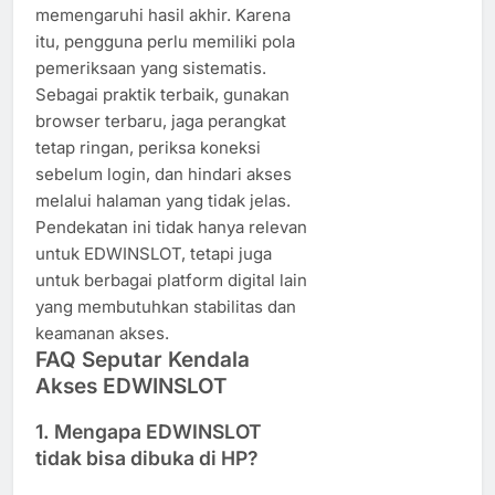
memengaruhi hasil akhir. Karena
itu, pengguna perlu memiliki pola
pemeriksaan yang sistematis.
Sebagai praktik terbaik, gunakan
browser terbaru, jaga perangkat
tetap ringan, periksa koneksi
sebelum login, dan hindari akses
melalui halaman yang tidak jelas.
Pendekatan ini tidak hanya relevan
untuk EDWINSLOT, tetapi juga
untuk berbagai platform digital lain
yang membutuhkan stabilitas dan
keamanan akses.
FAQ Seputar Kendala
Akses EDWINSLOT
1. Mengapa EDWINSLOT
tidak bisa dibuka di HP?