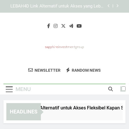
Skip
Panduan Mengenali Jalur KAYA787 Alternatif
to
secara Lebih Aman
content
Panduan Mengatasi Koneksi Terputus saat
Membuka KAYA787 Alternatif secara Sistematis
EDWINSLOT Link Alternatif untuk Akses Fleksibel
Kapan Saja
LEBAH4D Link Alternatif untuk Akses yang Lebih
Cepat dan Stabil
Panduan Mengenali Jalur KAYA787 Alternatif
secara Lebih Aman
Sapphire
Jelajahi Peluang Investasi Yang Cerdas Dan
Panduan Mengatasi Koneksi Terputus saat
NEWSLETTER
RANDOM NEWS
Investment
Membuka KAYA787 Alternatif secara Sistematis
Berkelanjutan Dengan Sapphire Investment
Group.
Group
MENU
WINSLOT Link Alternatif untuk Akses Fleksibel Kapan Saja
HEADLINES
Weeks Ago