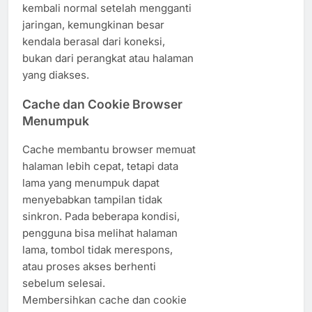
kembali normal setelah mengganti
jaringan, kemungkinan besar
kendala berasal dari koneksi,
bukan dari perangkat atau halaman
yang diakses.
Cache dan Cookie Browser
Menumpuk
Cache membantu browser memuat
halaman lebih cepat, tetapi data
lama yang menumpuk dapat
menyebabkan tampilan tidak
sinkron. Pada beberapa kondisi,
pengguna bisa melihat halaman
lama, tombol tidak merespons,
atau proses akses berhenti
sebelum selesai.
Membersihkan cache dan cookie