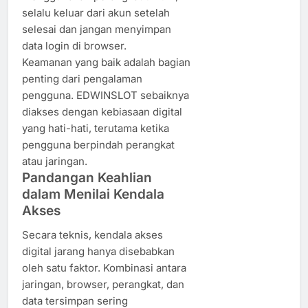
selalu keluar dari akun setelah
selesai dan jangan menyimpan
data login di browser.
Keamanan yang baik adalah bagian
penting dari pengalaman
pengguna. EDWINSLOT sebaiknya
diakses dengan kebiasaan digital
yang hati-hati, terutama ketika
pengguna berpindah perangkat
atau jaringan.
Pandangan Keahlian
dalam Menilai Kendala
Akses
Secara teknis, kendala akses
digital jarang hanya disebabkan
oleh satu faktor. Kombinasi antara
jaringan, browser, perangkat, dan
data tersimpan sering