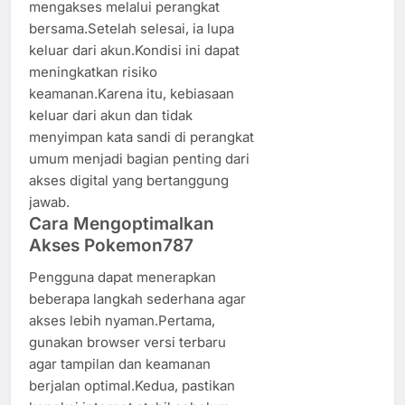
mengakses melalui perangkat
bersama.Setelah selesai, ia lupa
keluar dari akun.Kondisi ini dapat
meningkatkan risiko
keamanan.Karena itu, kebiasaan
keluar dari akun dan tidak
menyimpan kata sandi di perangkat
umum menjadi bagian penting dari
akses digital yang bertanggung
jawab.
Cara Mengoptimalkan
Akses Pokemon787
Pengguna dapat menerapkan
beberapa langkah sederhana agar
akses lebih nyaman.Pertama,
gunakan browser versi terbaru
agar tampilan dan keamanan
berjalan optimal.Kedua, pastikan