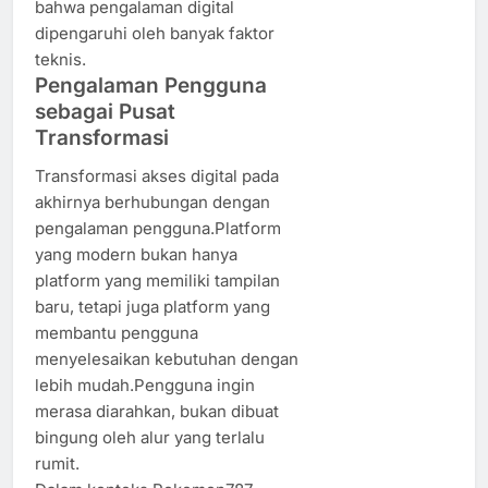
bahwa pengalaman digital
dipengaruhi oleh banyak faktor
teknis.
Pengalaman Pengguna
sebagai Pusat
Transformasi
Transformasi akses digital pada
akhirnya berhubungan dengan
pengalaman pengguna.Platform
yang modern bukan hanya
platform yang memiliki tampilan
baru, tetapi juga platform yang
membantu pengguna
menyelesaikan kebutuhan dengan
lebih mudah.Pengguna ingin
merasa diarahkan, bukan dibuat
bingung oleh alur yang terlalu
rumit.