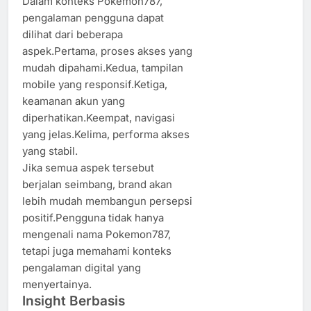
Dalam konteks Pokemon787,
pengalaman pengguna dapat
dilihat dari beberapa
aspek.Pertama, proses akses yang
mudah dipahami.Kedua, tampilan
mobile yang responsif.Ketiga,
keamanan akun yang
diperhatikan.Keempat, navigasi
yang jelas.Kelima, performa akses
yang stabil.
Jika semua aspek tersebut
berjalan seimbang, brand akan
lebih mudah membangun persepsi
positif.Pengguna tidak hanya
mengenali nama Pokemon787,
tetapi juga memahami konteks
pengalaman digital yang
menyertainya.
Insight Berbasis