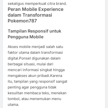
sekaligus memperkuat citra brand.
Peran Mobile Experience
dalam Transformasi
Pokemon787
Tampilan Responsif untuk
Pengguna Mobile
Akses mobile menjadi salah satu
faktor utama dalam transformasi
digital.Ponsel digunakan dalam
berbagai situasi, mulai dari
mencari informasi singkat hingga
mengakses akun pribadi.Karena
itu, tampilan yang responsif sangat
penting agar pengguna tidak
kesulitan membaca teks, menekan
tombol, atau menemukan menu
utama.