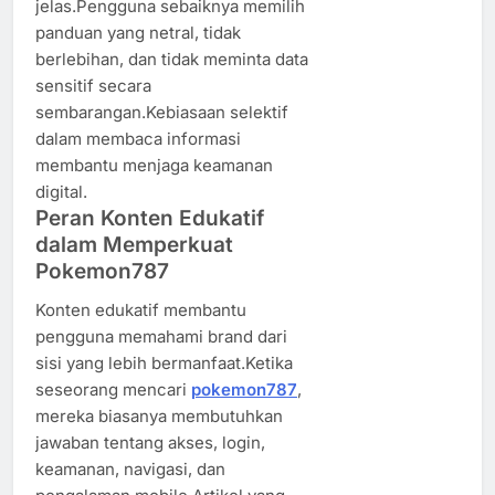
jelas.Pengguna sebaiknya memilih
panduan yang netral, tidak
berlebihan, dan tidak meminta data
sensitif secara
sembarangan.Kebiasaan selektif
dalam membaca informasi
membantu menjaga keamanan
digital.
Peran Konten Edukatif
dalam Memperkuat
Pokemon787
Konten edukatif membantu
pengguna memahami brand dari
sisi yang lebih bermanfaat.Ketika
seseorang mencari
pokemon787
,
mereka biasanya membutuhkan
jawaban tentang akses, login,
keamanan, navigasi, dan