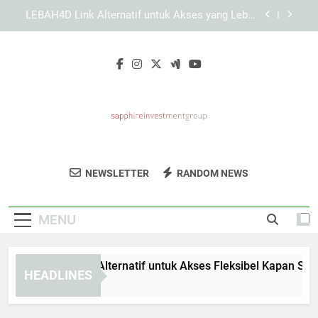
Skip
Panduan Mengenali Jalur KAYA787 Alternatif
to
secara Lebih Aman
content
Panduan Mengatasi Koneksi Terputus saat
Membuka KAYA787 Alternatif secara Sistematis
EDWINSLOT Link Alternatif untuk Akses Fleksibel
Kapan Saja
LEBAH4D Link Alternatif untuk Akses yang Lebih
Cepat dan Stabil
Panduan Mengenali Jalur KAYA787 Alternatif
secara Lebih Aman
Sapphire
Jelajahi Peluang Investasi Yang Cerdas Dan
Panduan Mengatasi Koneksi Terputus saat
NEWSLETTER
RANDOM NEWS
Investment
Membuka KAYA787 Alternatif secara Sistematis
Berkelanjutan Dengan Sapphire Investment
Group.
Group
MENU
WINSLOT Link Alternatif untuk Akses Fleksibel Kapan Saja
HEADLINES
Weeks Ago