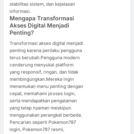
stabilitas sistem, dan kejelasan
informasi.
Mengapa Transformasi
Akses Digital Menjadi
Penting?
Transformasi akses digital menjadi
penting karena perilaku pengguna
terus berubah.Pengguna modern
cenderung menyukai platform
yang responsif, ringan, dan tidak
membingungkan.Mereka ingin
menemukan menu penting dengan
cepat, memahami proses login,
serta mendapatkan pengalaman
yang tetap nyaman meskipun
menggunakan perangkat berbeda.
Pencarian seperti Pokemon787
login, Pokemon787 resmi,