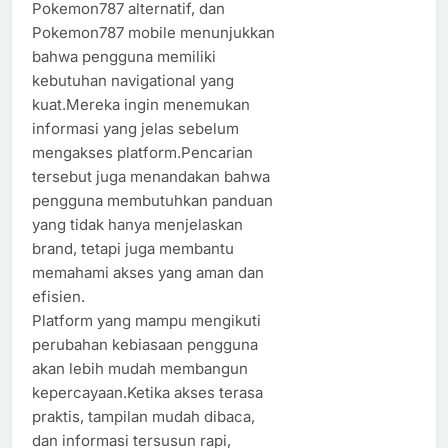
Pokemon787 alternatif, dan
Pokemon787 mobile menunjukkan
bahwa pengguna memiliki
kebutuhan navigational yang
kuat.Mereka ingin menemukan
informasi yang jelas sebelum
mengakses platform.Pencarian
tersebut juga menandakan bahwa
pengguna membutuhkan panduan
yang tidak hanya menjelaskan
brand, tetapi juga membantu
memahami akses yang aman dan
efisien.
Platform yang mampu mengikuti
perubahan kebiasaan pengguna
akan lebih mudah membangun
kepercayaan.Ketika akses terasa
praktis, tampilan mudah dibaca,
dan informasi tersusun rapi,