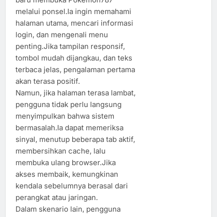
melalui ponsel.Ia ingin memahami
halaman utama, mencari informasi
login, dan mengenali menu
penting.Jika tampilan responsif,
tombol mudah dijangkau, dan teks
terbaca jelas, pengalaman pertama
akan terasa positif.
Namun, jika halaman terasa lambat,
pengguna tidak perlu langsung
menyimpulkan bahwa sistem
bermasalah.Ia dapat memeriksa
sinyal, menutup beberapa tab aktif,
membersihkan cache, lalu
membuka ulang browser.Jika
akses membaik, kemungkinan
kendala sebelumnya berasal dari
perangkat atau jaringan.
Dalam skenario lain, pengguna