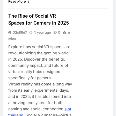
Read More
The Rise of Social VR
Spaces for Gamers in 2025
02c88d7
1 year ago
0
6
mins
Explore how social VR spaces are
revolutionizing the gaming world
in 2025. Discover the benefits,
community impact, and future of
virtual reality hubs designed
specifically for gamers.
Virtual reality has come a long way
from its early, experimental days,
and in 2025, it has blossomed into
a thriving ecosystem for both
gaming and social connection
slot
thailand
. Social VR spaces—virtual