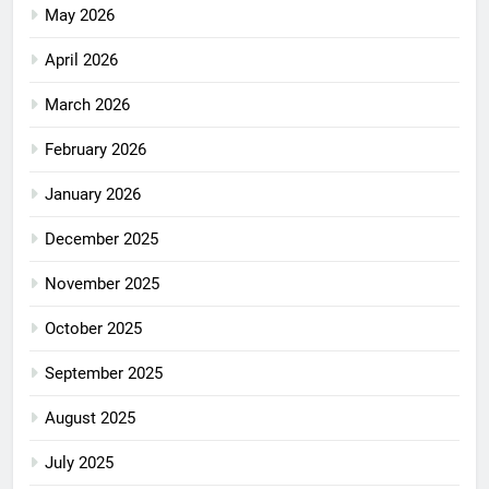
May 2026
April 2026
March 2026
February 2026
January 2026
December 2025
November 2025
October 2025
September 2025
August 2025
July 2025