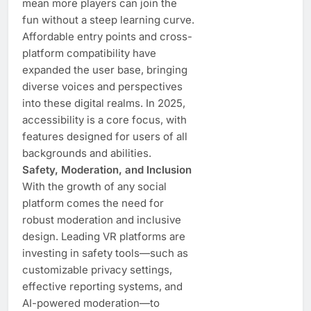
mean more players can join the
fun without a steep learning curve.
Affordable entry points and cross-
platform compatibility have
expanded the user base, bringing
diverse voices and perspectives
into these digital realms. In 2025,
accessibility is a core focus, with
features designed for users of all
backgrounds and abilities.
Safety, Moderation, and Inclusion
With the growth of any social
platform comes the need for
robust moderation and inclusive
design. Leading VR platforms are
investing in safety tools—such as
customizable privacy settings,
effective reporting systems, and
AI-powered moderation—to