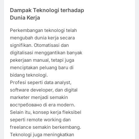
Dampak Teknologi terhadap
Dunia Kerja
Perkembangan teknologi telah
mengubah dunia kerja secara
signifikan. Otomatisasi dan
digitalisasi menggantikan banyak
pekerjaan manual, tetapi juga
menciptakan peluang baru di
bidang teknologi.
Profesi seperti data analyst,
software developer, dan digital
marketer menjadi semakin
востребовано di era modern.
Selain itu, konsep kerja fleksibel
seperti remote working dan
freelance semakin berkembang.
Teknologi juga meningkatkan