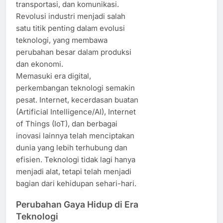
transportasi, dan komunikasi.
Revolusi industri menjadi salah
satu titik penting dalam evolusi
teknologi, yang membawa
perubahan besar dalam produksi
dan ekonomi.
Memasuki era digital,
perkembangan teknologi semakin
pesat. Internet, kecerdasan buatan
(Artificial Intelligence/AI), Internet
of Things (IoT), dan berbagai
inovasi lainnya telah menciptakan
dunia yang lebih terhubung dan
efisien. Teknologi tidak lagi hanya
menjadi alat, tetapi telah menjadi
bagian dari kehidupan sehari-hari.
Perubahan Gaya Hidup di Era
Teknologi