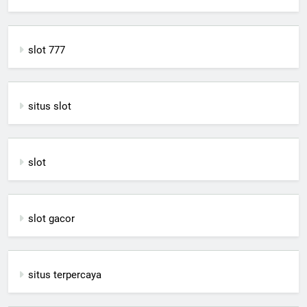
slot 777
situs slot
slot
slot gacor
situs terpercaya