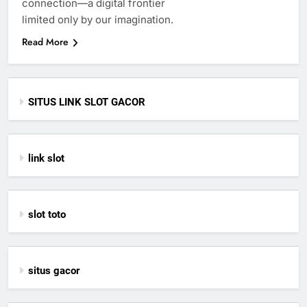
connection—a digital frontier
limited only by our imagination.
Read More
SITUS LINK SLOT GACOR
link slot
slot toto
situs gacor