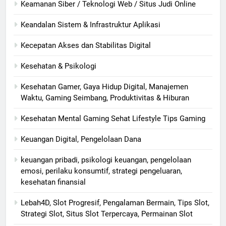
Keamanan Siber / Teknologi Web / Situs Judi Online
Keandalan Sistem & Infrastruktur Aplikasi
Kecepatan Akses dan Stabilitas Digital
Kesehatan & Psikologi
Kesehatan Gamer, Gaya Hidup Digital, Manajemen
Waktu, Gaming Seimbang, Produktivitas & Hiburan
Kesehatan Mental Gaming Sehat Lifestyle Tips Gaming
Keuangan Digital, Pengelolaan Dana
keuangan pribadi, psikologi keuangan, pengelolaan
emosi, perilaku konsumtif, strategi pengeluaran,
kesehatan finansial
Lebah4D, Slot Progresif, Pengalaman Bermain, Tips Slot,
Strategi Slot, Situs Slot Terpercaya, Permainan Slot