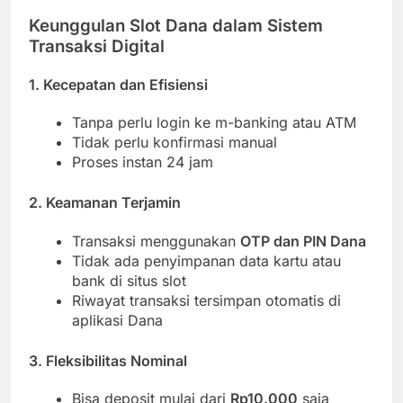
Keunggulan Slot Dana dalam Sistem
Transaksi Digital
1. Kecepatan dan Efisiensi
Tanpa perlu login ke m-banking atau ATM
Tidak perlu konfirmasi manual
Proses instan 24 jam
2. Keamanan Terjamin
Transaksi menggunakan
OTP dan PIN Dana
Tidak ada penyimpanan data kartu atau
bank di situs slot
Riwayat transaksi tersimpan otomatis di
aplikasi Dana
3. Fleksibilitas Nominal
Bisa deposit mulai dari
Rp10.000
saja