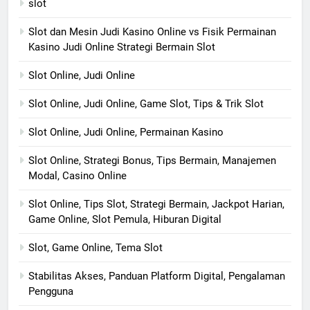
slot
Slot dan Mesin Judi Kasino Online vs Fisik Permainan
Kasino Judi Online Strategi Bermain Slot
Slot Online, Judi Online
Slot Online, Judi Online, Game Slot, Tips & Trik Slot
Slot Online, Judi Online, Permainan Kasino
Slot Online, Strategi Bonus, Tips Bermain, Manajemen
Modal, Casino Online
Slot Online, Tips Slot, Strategi Bermain, Jackpot Harian,
Game Online, Slot Pemula, Hiburan Digital
Slot, Game Online, Tema Slot
Stabilitas Akses, Panduan Platform Digital, Pengalaman
Pengguna