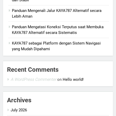
Panduan Mengenali Jalur KAYA787 Alternatif secara
Lebih Aman
Panduan Mengatasi Koneksi Terputus saat Membuka
KAYA787 Alternatif secara Sistematis
KAYA787 sebagai Platform dengan Sistem Navigasi
yang Mudah Dipahami
Recent Comments
A WordPress Commenter
on
Hello world!
Archives
July 2026