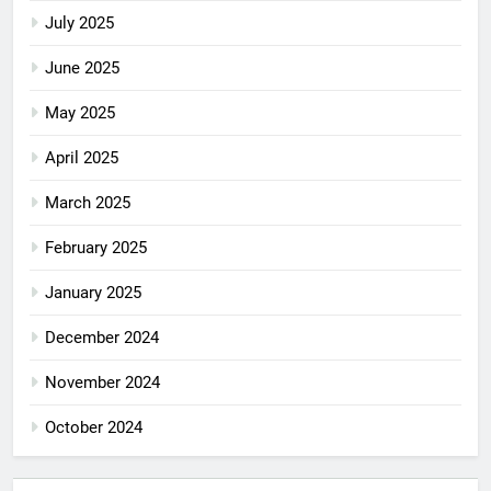
July 2025
June 2025
May 2025
April 2025
March 2025
February 2025
January 2025
December 2024
November 2024
October 2024