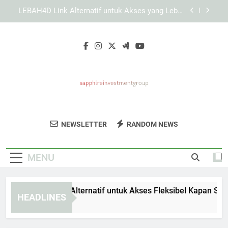
Skip
Panduan Mengenali Jalur KAYA787 Alternatif
to
secara Lebih Aman
content
Panduan Mengatasi Koneksi Terputus saat
Membuka KAYA787 Alternatif secara Sistematis
EDWINSLOT Link Alternatif untuk Akses Fleksibel
Kapan Saja
LEBAH4D Link Alternatif untuk Akses yang Lebih
Cepat dan Stabil
Panduan Mengenali Jalur KAYA787 Alternatif
secara Lebih Aman
Sapphire
Jelajahi Peluang Investasi Yang Cerdas Dan
Panduan Mengatasi Koneksi Terputus saat
NEWSLETTER
RANDOM NEWS
Investment
Membuka KAYA787 Alternatif secara Sistematis
Berkelanjutan Dengan Sapphire Investment
Group.
Group
MENU
WINSLOT Link Alternatif untuk Akses Fleksibel Kapan Saja
HEADLINES
Weeks Ago