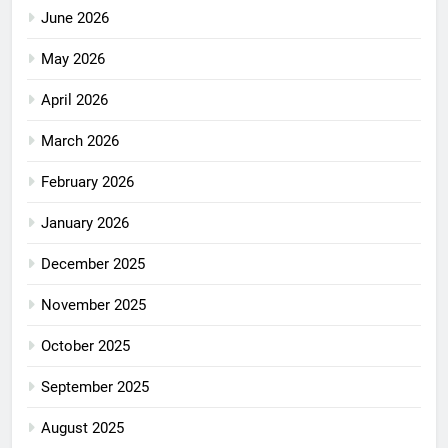
June 2026
May 2026
April 2026
March 2026
February 2026
January 2026
December 2025
November 2025
October 2025
September 2025
August 2025