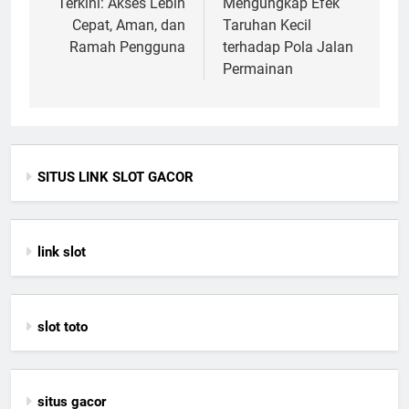
Terkini: Akses Lebih
Mengungkap Efek
Cepat, Aman, dan
Taruhan Kecil
Ramah Pengguna
terhadap Pola Jalan
Permainan
SITUS LINK SLOT GACOR
link slot
slot toto
situs gacor