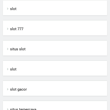
slot
slot 777
situs slot
slot
slot gacor
situs terpercaya