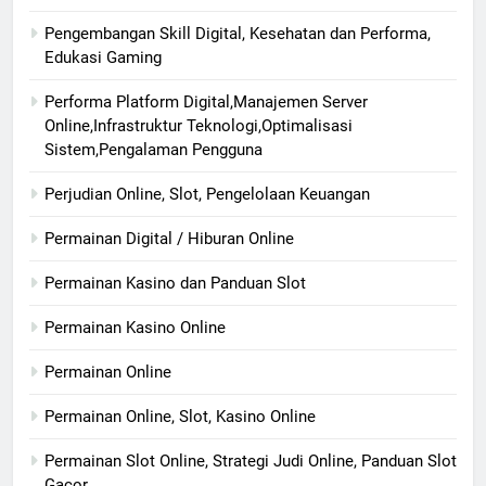
Pengembangan Skill Digital, Kesehatan dan Performa,
Edukasi Gaming
Performa Platform Digital,Manajemen Server
Online,Infrastruktur Teknologi,Optimalisasi
Sistem,Pengalaman Pengguna
Perjudian Online, Slot, Pengelolaan Keuangan
Permainan Digital / Hiburan Online
Permainan Kasino dan Panduan Slot
Permainan Kasino Online
Permainan Online
Permainan Online, Slot, Kasino Online
Permainan Slot Online, Strategi Judi Online, Panduan Slot
Gacor