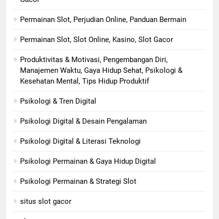
Permainan Slot, Perjudian Online, Panduan Bermain
Permainan Slot, Slot Online, Kasino, Slot Gacor
Produktivitas & Motivasi, Pengembangan Diri,
Manajemen Waktu, Gaya Hidup Sehat, Psikologi &
Kesehatan Mental, Tips Hidup Produktif
Psikologi & Tren Digital
Psikologi Digital & Desain Pengalaman
Psikologi Digital & Literasi Teknologi
Psikologi Permainan & Gaya Hidup Digital
Psikologi Permainan & Strategi Slot
situs slot gacor