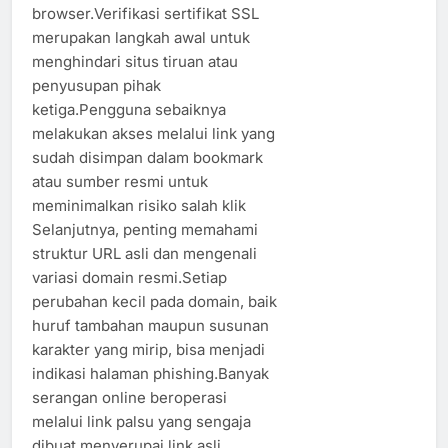
browser.Verifikasi sertifikat SSL
merupakan langkah awal untuk
menghindari situs tiruan atau
penyusupan pihak
ketiga.Pengguna sebaiknya
melakukan akses melalui link yang
sudah disimpan dalam bookmark
atau sumber resmi untuk
meminimalkan risiko salah klik
Selanjutnya, penting memahami
struktur URL asli dan mengenali
variasi domain resmi.Setiap
perubahan kecil pada domain, baik
huruf tambahan maupun susunan
karakter yang mirip, bisa menjadi
indikasi halaman phishing.Banyak
serangan online beroperasi
melalui link palsu yang sengaja
dibuat menyerupai link asli