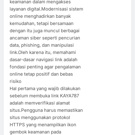
keamanan dalam mengakses
layanan digital.Modernisasi sistem
online menghadirkan banyak
kemudahan, tetapi bersamaan
dengan itu juga muncul berbagai
ancaman siber seperti pencurian
data, phishing, dan manipulasi
link.Oleh karena itu, memahami
dasar-dasar navigasi link adalah
fondasi penting agar pengalaman
online tetap positif dan bebas
risiko
Hal pertama yang wajib dilakukan
sebelum membuka link KAYA787
adalah memverifikasi alamat
situs.Pengguna harus memastikan
situs menggunakan protokol
HTTPS yang menampilkan ikon
gembok keamanan pada