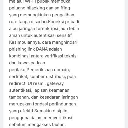
melalui Wi-Fi publik membuka
peluang hijacking dan sniffing
yang memungkinkan pengalihan
rute tanpa disadari.Koneksi pribadi
atau jaringan terenkripsi jauh lebih
aman untuk autentikasi sensitif
Kesimpulannya, cara menghindari
phishing link DANA adalah
kombinasi antara verifikasi teknis
dan kewaspadaan
perilaku.Pemeriksaan domain,
sertifikat, sumber distribusi, pola
redirect, UI resmi, gateway
autentikasi, lapisan keamanan
tambahan, dan kesadaran jaringan
merupakan fondasi perlindungan
yang efektif.Semakin disiplin
pengguna dalam memverifikasi
sebelum mengakses tautan,