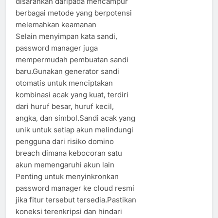
disarankan daripada mencampur
berbagai metode yang berpotensi
melemahkan keamanan
Selain menyimpan kata sandi,
password manager juga
mempermudah pembuatan sandi
baru.Gunakan generator sandi
otomatis untuk menciptakan
kombinasi acak yang kuat, terdiri
dari huruf besar, huruf kecil,
angka, dan simbol.Sandi acak yang
unik untuk setiap akun melindungi
pengguna dari risiko domino
breach dimana kebocoran satu
akun memengaruhi akun lain
Penting untuk menyinkronkan
password manager ke cloud resmi
jika fitur tersebut tersedia.Pastikan
koneksi terenkripsi dan hindari