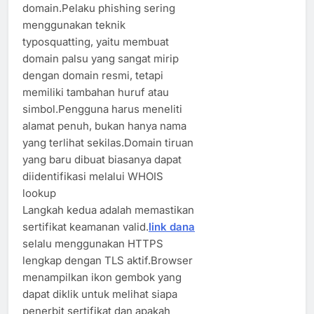
domain.Pelaku phishing sering
menggunakan teknik
typosquatting, yaitu membuat
domain palsu yang sangat mirip
dengan domain resmi, tetapi
memiliki tambahan huruf atau
simbol.Pengguna harus meneliti
alamat penuh, bukan hanya nama
yang terlihat sekilas.Domain tiruan
yang baru dibuat biasanya dapat
diidentifikasi melalui WHOIS
lookup
Langkah kedua adalah memastikan
sertifikat keamanan valid.
link dana
selalu menggunakan HTTPS
lengkap dengan TLS aktif.Browser
menampilkan ikon gembok yang
dapat diklik untuk melihat siapa
penerbit sertifikat dan apakah