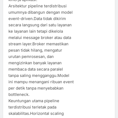
Arsitektur pipeline terdistribusi
umumnya dibangun dengan model
event-driven.Data tidak dikirim
secara langsung dari satu layanan
ke layanan lain tetapi dikelola
melalui message broker atau data
stream layer.Broker memastikan
pesan tidak hilang, mengatur
urutan pemrosesan, dan
mengizinkan banyak layanan
membaca data secara paralel
tanpa saling mengganggu.Model
ini mampu menangani ribuan event
per detik tanpa menyebabkan
bottleneck.
Keuntungan utama pipeline
terdistribusi terletak pada
skalabilitas.Horizontal scaling