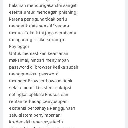
halaman mencurigakan.Ini sangat
efektif untuk mencegah phishing
karena pengguna tidak perlu
mengetik data sensitif secara
manual.Teknik ini juga membantu
mengurangi risiko serangan
keylogger
Untuk memastikan keamanan
maksimal, hindari menyimpan
password di browser ketika sudah
menggunakan password
manager.Browser bawaan tidak
selalu memiliki sistem enkripsi
setingkat aplikasi khusus dan
rentan terhadap penyusupan
ekstensi berbahaya.Penggunaan
satu sistem penyimpanan
kredensial tepercaya lebih