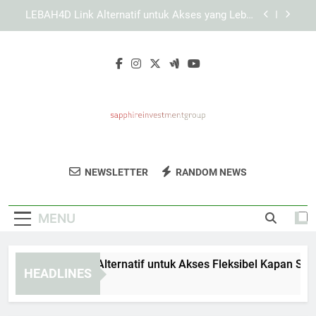
Skip
Panduan Mengenali Jalur KAYA787 Alternatif
to
secara Lebih Aman
content
Panduan Mengatasi Koneksi Terputus saat
Membuka KAYA787 Alternatif secara Sistematis
EDWINSLOT Link Alternatif untuk Akses Fleksibel
Kapan Saja
LEBAH4D Link Alternatif untuk Akses yang Lebih
Cepat dan Stabil
Panduan Mengenali Jalur KAYA787 Alternatif
secara Lebih Aman
Sapphire
Jelajahi Peluang Investasi Yang Cerdas Dan
Panduan Mengatasi Koneksi Terputus saat
NEWSLETTER
RANDOM NEWS
Investment
Membuka KAYA787 Alternatif secara Sistematis
Berkelanjutan Dengan Sapphire Investment
Group.
Group
MENU
WINSLOT Link Alternatif untuk Akses Fleksibel Kapan Saja
HEADLINES
eeks Ago