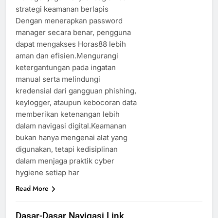
strategi keamanan berlapis
Dengan menerapkan password
manager secara benar, pengguna
dapat mengakses Horas88 lebih
aman dan efisien.Mengurangi
ketergantungan pada ingatan
manual serta melindungi
kredensial dari gangguan phishing,
keylogger, ataupun kebocoran data
memberikan ketenangan lebih
dalam navigasi digital.Keamanan
bukan hanya mengenai alat yang
digunakan, tetapi kedisiplinan
dalam menjaga praktik cyber
hygiene setiap har
Read More
Dasar-Dasar Navigasi Link