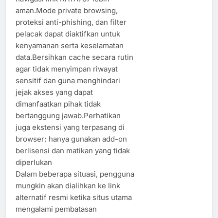
aman.Mode private browsing,
proteksi anti-phishing, dan filter
pelacak dapat diaktifkan untuk
kenyamanan serta keselamatan
data.Bersihkan cache secara rutin
agar tidak menyimpan riwayat
sensitif dan guna menghindari
jejak akses yang dapat
dimanfaatkan pihak tidak
bertanggung jawab.Perhatikan
juga ekstensi yang terpasang di
browser; hanya gunakan add-on
berlisensi dan matikan yang tidak
diperlukan
Dalam beberapa situasi, pengguna
mungkin akan dialihkan ke link
alternatif resmi ketika situs utama
mengalami pembatasan