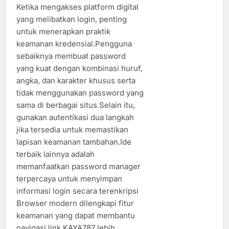
Ketika mengakses platform digital
yang melibatkan login, penting
untuk menerapkan praktik
keamanan kredensial.Pengguna
sebaiknya membuat password
yang kuat dengan kombinasi huruf,
angka, dan karakter khusus serta
tidak menggunakan password yang
sama di berbagai situs.Selain itu,
gunakan autentikasi dua langkah
jika tersedia untuk memastikan
lapisan keamanan tambahan.Ide
terbaik lainnya adalah
memanfaatkan password manager
terpercaya untuk menyimpan
informasi login secara terenkripsi
Browser modern dilengkapi fitur
keamanan yang dapat membantu
navigasi link KAYA787 lebih