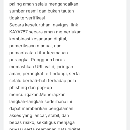
paling aman selalu mengandalkan
sumber resmi dan bukan tautan
tidak terverifikasi
Secara keseluruhan, navigasi link
KAYA787 secara aman memerlukan
kombinasi kesadaran digital,
pemeriksaan manual, dan
pemanfaatan fitur keamanan
perangkat.Pengguna harus
memastikan URL valid, jaringan
aman, perangkat terlindungi, serta
selalu berhati-hati terhadap pola
phishing dan pop-up
mencurigakan.Menerapkan
langkah-langkah sederhana ini
dapat memberikan pengalaman
akses yang lancar, stabil, dan
bebas risiko, sekaligus menjaga
privasi serta keamanan data digital