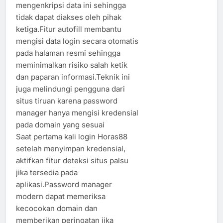
mengenkripsi data ini sehingga
tidak dapat diakses oleh pihak
ketiga.Fitur autofill membantu
mengisi data login secara otomatis
pada halaman resmi sehingga
meminimalkan risiko salah ketik
dan paparan informasi.Teknik ini
juga melindungi pengguna dari
situs tiruan karena password
manager hanya mengisi kredensial
pada domain yang sesuai
Saat pertama kali login Horas88
setelah menyimpan kredensial,
aktifkan fitur deteksi situs palsu
jika tersedia pada
aplikasi.Password manager
modern dapat memeriksa
kecocokan domain dan
memberikan peringatan jika