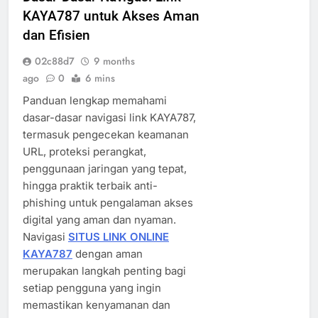
KAYA787 untuk Akses Aman
dan Efisien
02c88d7
9 months
ago
0
6 mins
Panduan lengkap memahami
dasar-dasar navigasi link KAYA787,
termasuk pengecekan keamanan
URL, proteksi perangkat,
penggunaan jaringan yang tepat,
hingga praktik terbaik anti-
phishing untuk pengalaman akses
digital yang aman dan nyaman.
Navigasi
SITUS LINK ONLINE
KAYA787
dengan aman
merupakan langkah penting bagi
setiap pengguna yang ingin
memastikan kenyamanan dan