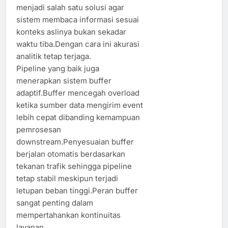
menjadi salah satu solusi agar
sistem membaca informasi sesuai
konteks aslinya bukan sekadar
waktu tiba.Dengan cara ini akurasi
analitik tetap terjaga.
Pipeline yang baik juga
menerapkan sistem buffer
adaptif.Buffer mencegah overload
ketika sumber data mengirim event
lebih cepat dibanding kemampuan
pemrosesan
downstream.Penyesuaian buffer
berjalan otomatis berdasarkan
tekanan trafik sehingga pipeline
tetap stabil meskipun terjadi
letupan beban tinggi.Peran buffer
sangat penting dalam
mempertahankan kontinuitas
layanan.