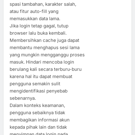
spasi tambahan, karakter salah,
atau fitur auto-fill yang
memasukkan data lama.
Jika login tetap gagal, tutup
browser lalu buka kembali.
Membersihkan cache juga dapat
membantu menghapus sesi lama
yang mungkin mengganggu proses
masuk. Hindari mencoba login
berulang kali secara terburu-buru
karena hal itu dapat membuat
pengguna semakin sulit
mengidentifikasi penyebab
sebenarnya.
Dalam konteks keamanan,
pengguna sebaiknya tidak
membagikan informasi akun
kepada pihak lain dan tidak
menyimpan data login pada