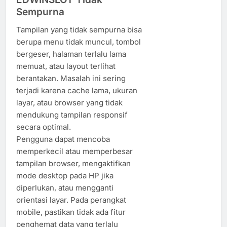
Sempurna
Tampilan yang tidak sempurna bisa
berupa menu tidak muncul, tombol
bergeser, halaman terlalu lama
memuat, atau layout terlihat
berantakan. Masalah ini sering
terjadi karena cache lama, ukuran
layar, atau browser yang tidak
mendukung tampilan responsif
secara optimal.
Pengguna dapat mencoba
memperkecil atau memperbesar
tampilan browser, mengaktifkan
mode desktop pada HP jika
diperlukan, atau mengganti
orientasi layar. Pada perangkat
mobile, pastikan tidak ada fitur
penghemat data yang terlalu