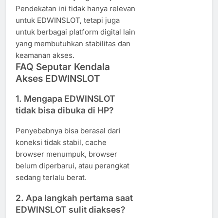
Pendekatan ini tidak hanya relevan
untuk EDWINSLOT, tetapi juga
untuk berbagai platform digital lain
yang membutuhkan stabilitas dan
keamanan akses.
FAQ Seputar Kendala
Akses EDWINSLOT
1. Mengapa EDWINSLOT
tidak bisa dibuka di HP?
Penyebabnya bisa berasal dari
koneksi tidak stabil, cache
browser menumpuk, browser
belum diperbarui, atau perangkat
sedang terlalu berat.
2. Apa langkah pertama saat
EDWINSLOT sulit diakses?