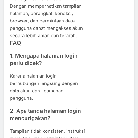
Dengan memperhatikan tampilan
halaman, perangkat, koneksi,
browser, dan permintaan data,
pengguna dapat mengakses akun
secara lebih aman dan terarah.
FAQ
1. Mengapa halaman login
perlu dicek?
Karena halaman login
berhubungan langsung dengan
data akun dan keamanan
pengguna.
2. Apa tanda halaman login
mencurigakan?
Tampilan tidak konsisten, instruksi