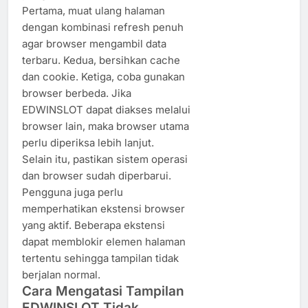
Pertama, muat ulang halaman
dengan kombinasi refresh penuh
agar browser mengambil data
terbaru. Kedua, bersihkan cache
dan cookie. Ketiga, coba gunakan
browser berbeda. Jika
EDWINSLOT dapat diakses melalui
browser lain, maka browser utama
perlu diperiksa lebih lanjut.
Selain itu, pastikan sistem operasi
dan browser sudah diperbarui.
Pengguna juga perlu
memperhatikan ekstensi browser
yang aktif. Beberapa ekstensi
dapat memblokir elemen halaman
tertentu sehingga tampilan tidak
berjalan normal.
Cara Mengatasi Tampilan
EDWINSLOT Tidak