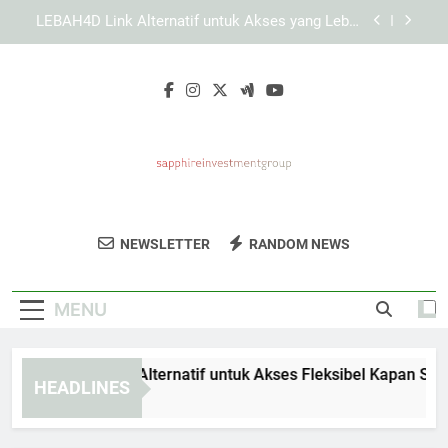
Skip
Panduan Mengenali Jalur KAYA787 Alternatif
to
secara Lebih Aman
content
Panduan Mengatasi Koneksi Terputus saat
Membuka KAYA787 Alternatif secara Sistematis
EDWINSLOT Link Alternatif untuk Akses Fleksibel
Kapan Saja
LEBAH4D Link Alternatif untuk Akses yang Lebih
Cepat dan Stabil
Panduan Mengenali Jalur KAYA787 Alternatif
secara Lebih Aman
Sapphire
Jelajahi Peluang Investasi Yang Cerdas Dan
Panduan Mengatasi Koneksi Terputus saat
NEWSLETTER
RANDOM NEWS
Investment
Membuka KAYA787 Alternatif secara Sistematis
Berkelanjutan Dengan Sapphire Investment
Group.
Group
MENU
WINSLOT Link Alternatif untuk Akses Fleksibel Kapan Saja
HEADLINES
Weeks Ago