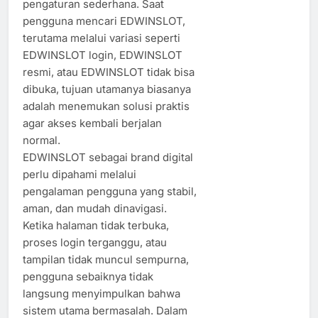
pengaturan sederhana. Saat
pengguna mencari EDWINSLOT,
terutama melalui variasi seperti
EDWINSLOT login, EDWINSLOT
resmi, atau EDWINSLOT tidak bisa
dibuka, tujuan utamanya biasanya
adalah menemukan solusi praktis
agar akses kembali berjalan
normal.
EDWINSLOT sebagai brand digital
perlu dipahami melalui
pengalaman pengguna yang stabil,
aman, dan mudah dinavigasi.
Ketika halaman tidak terbuka,
proses login terganggu, atau
tampilan tidak muncul sempurna,
pengguna sebaiknya tidak
langsung menyimpulkan bahwa
sistem utama bermasalah. Dalam