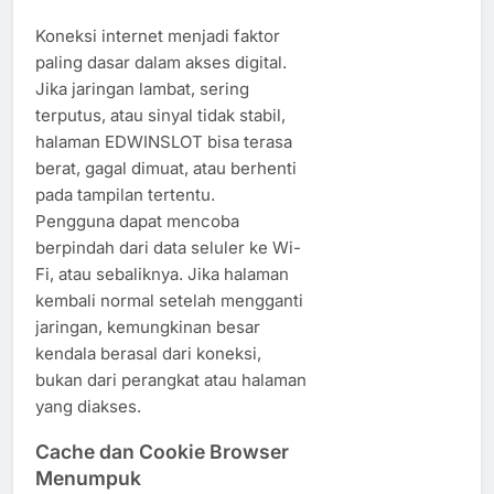
Koneksi internet menjadi faktor
paling dasar dalam akses digital.
Jika jaringan lambat, sering
terputus, atau sinyal tidak stabil,
halaman EDWINSLOT bisa terasa
berat, gagal dimuat, atau berhenti
pada tampilan tertentu.
Pengguna dapat mencoba
berpindah dari data seluler ke Wi-
Fi, atau sebaliknya. Jika halaman
kembali normal setelah mengganti
jaringan, kemungkinan besar
kendala berasal dari koneksi,
bukan dari perangkat atau halaman
yang diakses.
Cache dan Cookie Browser
Menumpuk