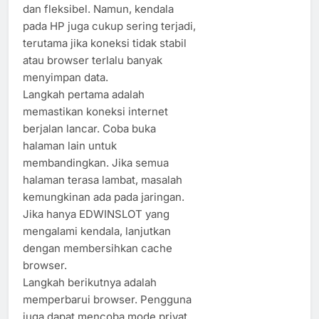
dan fleksibel. Namun, kendala
pada HP juga cukup sering terjadi,
terutama jika koneksi tidak stabil
atau browser terlalu banyak
menyimpan data.
Langkah pertama adalah
memastikan koneksi internet
berjalan lancar. Coba buka
halaman lain untuk
membandingkan. Jika semua
halaman terasa lambat, masalah
kemungkinan ada pada jaringan.
Jika hanya EDWINSLOT yang
mengalami kendala, lanjutkan
dengan membersihkan cache
browser.
Langkah berikutnya adalah
memperbarui browser. Pengguna
juga dapat mencoba mode privat