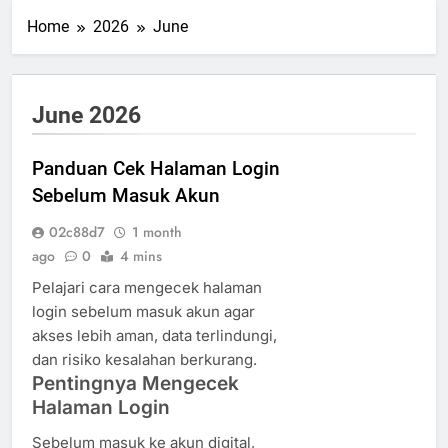
Home
2026
June
June 2026
Panduan Cek Halaman Login
Sebelum Masuk Akun
02c88d7
1 month
ago
0
4 mins
Pelajari cara mengecek halaman
login sebelum masuk akun agar
akses lebih aman, data terlindungi,
dan risiko kesalahan berkurang.
Pentingnya Mengecek
Halaman Login
Sebelum masuk ke akun digital,