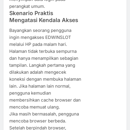
perangkat umum.
Skenario Praktis
Mengatasi Kendala Akses
Bayangkan seorang pengguna
ingin mengakses EDWINSLOT
melalui HP pada malam hari.
Halaman tidak terbuka sempurna
dan hanya menampilkan sebagian
tampilan. Langkah pertama yang
dilakukan adalah mengecek
koneksi dengan membuka halaman
lain. Jika halaman lain normal,
pengguna kemudian
membersihkan cache browser dan
mencoba memuat ulang.
Jika masih bermasalah, pengguna
mencoba browser berbeda.
Setelah berpindah browser,