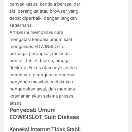
banyak kasus, kendala berasal dari
sisi perangkat atau browser yang
dapat diperbaiki dengan langkah
sederhana.
Artikel ini membahas cara
mengatasi kendala umum saat
mengakses EDWINSLOT di
berbagai perangkat, mulai dari
ponsel, tablet, laptop, hingga
desktop. Fokus utamanya adalah
membantu pengguna mengenali
penyebab masalah, melakukan
pengecekan awal, dan menjaga
keamanan akun selama proses
akses.
Penyebab Umum
EDWINSLOT Sulit Diakses
Koneksi Internet Tidak Stabil