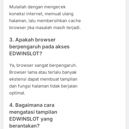
Mulailah dengan mengecek
koneksi internet, memuat ulang
halaman, lalu membersihkan cache
browser jika masalah masih terjadi.
3. Apakah browser
berpengaruh pada akses
EDWINSLOT?
Ya, browser sangat berpengaruh.
Browser lama atau terlalu banyak
ekstensi dapat membuat tampilan
dan fungsi halaman tidak berjalan
optimal.
4. Bagaimana cara
mengatasi tampilan
EDWINSLOT yang
berantakan?