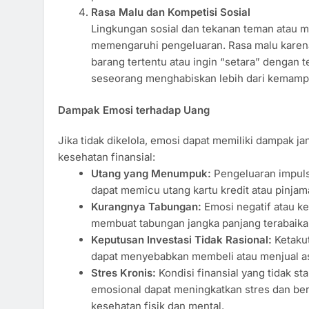
Rasa Malu dan Kompetisi Sosial
Lingkungan sosial dan tekanan teman atau me
memengaruhi pengeluaran. Rasa malu karena
barang tertentu atau ingin “setara” dengan
seseorang menghabiskan lebih dari kemampu
Dampak Emosi terhadap Uang
Jika tidak dikelola, emosi dapat memiliki dampak j
kesehatan finansial:
Utang yang Menumpuk:
Pengeluaran impuls
dapat memicu utang kartu kredit atau pinjama
Kurangnya Tabungan:
Emosi negatif atau k
membuat tabungan jangka panjang terabaika
Keputusan Investasi Tidak Rasional:
Ketakut
dapat menyebabkan membeli atau menjual ase
Stres Kronis:
Kondisi finansial yang tidak st
emosional dapat meningkatkan stres dan b
kesehatan fisik dan mental.