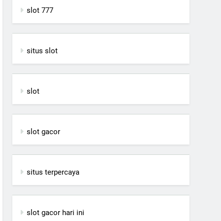
slot 777
situs slot
slot
slot gacor
situs terpercaya
slot gacor hari ini