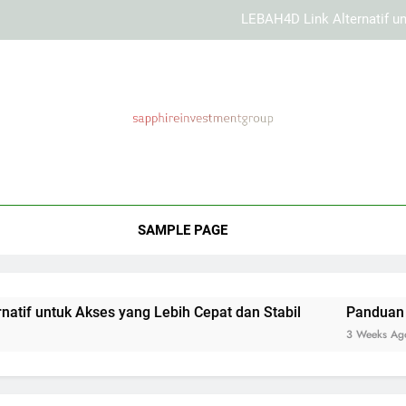
LEBAH4D Link Alternatif un
Panduan Mengenali Jalur 
Panduan Mengatasi Koneksi Terputus saat Membuka 
EDWINSLOT Link Altern
phire Investment Gro
LEBAH4D Link Alternatif un
eluang Investasi Yang Cerdas Dan Berkelanjutan Dengan Sapphi
Panduan Mengenali Jalur 
SAMPLE PAGE
Panduan Mengatasi Koneksi Terputus saat Membuka 
kses yang Lebih Cepat dan Stabil
Panduan Mengenali Ja
3 Weeks Ago