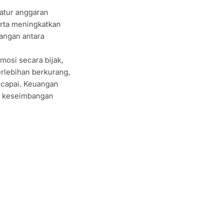
atur anggaran
erta meningkatkan
angan antara
osi secara bijak,
berlebihan berkurang,
icapai. Keuangan
al keseimbangan