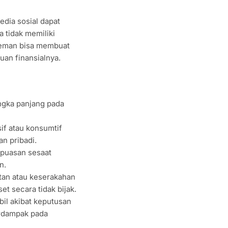
dia sosial dapat
 tidak memiliki
 teman bisa membuat
an finansialnya.
angka panjang pada
if atau konsumtif
n pribadi.
epuasan sesaat
n.
an atau keserakahan
t secara tidak bijak.
abil akibat keputusan
erdampak pada