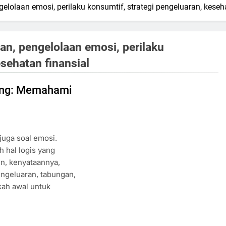
elolaan emosi, perilaku konsumtif, strategi pengeluaran, keseh
an, pengelolaan emosi, perilaku
esehatan finansial
ang: Memahami
juga soal emosi.
 hal logis yang
n, kenyataannya,
ngeluaran, tabungan,
kah awal untuk