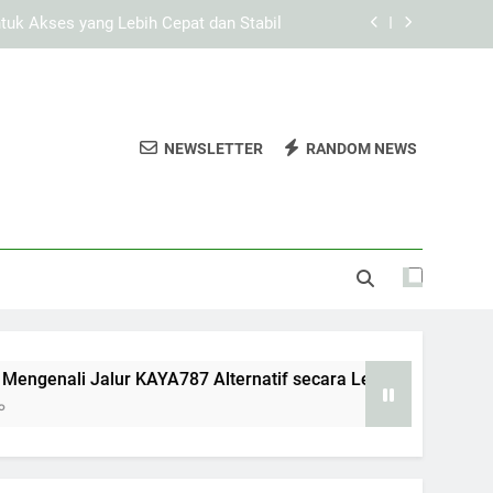
tuk Akses yang Lebih Cepat dan Stabil
KAYA787 Alternatif secara Lebih Aman
KAYA787 Alternatif secara Sistematis
NEWSLETTER
RANDOM NEWS
atif untuk Akses Fleksibel Kapan Saja
up
tuk Akses yang Lebih Cepat dan Stabil
re Investment Group.
KAYA787 Alternatif secara Lebih Aman
KAYA787 Alternatif secara Sistematis
lur KAYA787 Alternatif secara Lebih Aman
Panduan Me
3 Weeks Ago