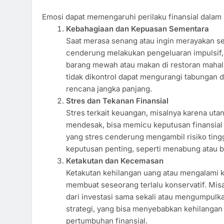
Emosi dapat memengaruhi perilaku finansial dalam 
Kebahagiaan dan Kepuasan Sementara
Saat merasa senang atau ingin merayakan se
cenderung melakukan pengeluaran impulsif, 
barang mewah atau makan di restoran mahal. 
tidak dikontrol dapat mengurangi tabungan
rencana jangka panjang.
Stres dan Tekanan Finansial
Stres terkait keuangan, misalnya karena uta
mendesak, bisa memicu keputusan finansial
yang stres cenderung mengambil risiko ting
keputusan penting, seperti menabung atau b
Ketakutan dan Kecemasan
Ketakutan kehilangan uang atau mengalami kr
membuat seseorang terlalu konservatif. Misa
dari investasi sama sekali atau mengumpulk
strategi, yang bisa menyebabkan kehilangan
pertumbuhan finansial.