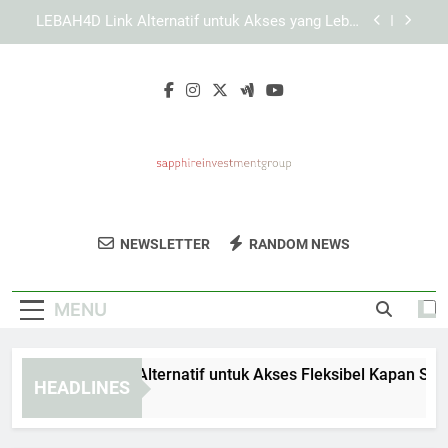
Skip
Panduan Mengenali Jalur KAYA787 Alternatif
to
secara Lebih Aman
content
Panduan Mengatasi Koneksi Terputus saat
Membuka KAYA787 Alternatif secara Sistematis
EDWINSLOT Link Alternatif untuk Akses Fleksibel
Kapan Saja
LEBAH4D Link Alternatif untuk Akses yang Lebih
Cepat dan Stabil
Panduan Mengenali Jalur KAYA787 Alternatif
secara Lebih Aman
Sapphire
Jelajahi Peluang Investasi Yang Cerdas Dan
Panduan Mengatasi Koneksi Terputus saat
NEWSLETTER
RANDOM NEWS
Investment
Membuka KAYA787 Alternatif secara Sistematis
Berkelanjutan Dengan Sapphire Investment
Group.
Group
MENU
DWINSLOT Link Alternatif untuk Akses Fleksibel Kapan Saja
HEADLINES
 Weeks Ago