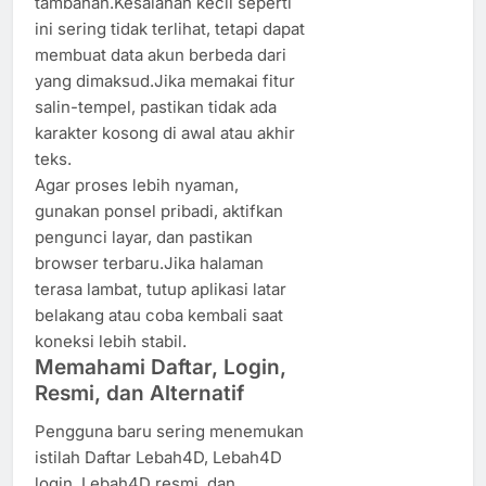
tambahan.Kesalahan kecil seperti
ini sering tidak terlihat, tetapi dapat
membuat data akun berbeda dari
yang dimaksud.Jika memakai fitur
salin-tempel, pastikan tidak ada
karakter kosong di awal atau akhir
teks.
Agar proses lebih nyaman,
gunakan ponsel pribadi, aktifkan
pengunci layar, dan pastikan
browser terbaru.Jika halaman
terasa lambat, tutup aplikasi latar
belakang atau coba kembali saat
koneksi lebih stabil.
Memahami Daftar, Login,
Resmi, dan Alternatif
Pengguna baru sering menemukan
istilah Daftar Lebah4D, Lebah4D
login, Lebah4D resmi, dan