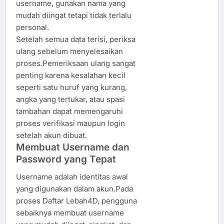
username, gunakan nama yang
mudah diingat tetapi tidak terlalu
personal.
Setelah semua data terisi, periksa
ulang sebelum menyelesaikan
proses.Pemeriksaan ulang sangat
penting karena kesalahan kecil
seperti satu huruf yang kurang,
angka yang tertukar, atau spasi
tambahan dapat memengaruhi
proses verifikasi maupun login
setelah akun dibuat.
Membuat Username dan
Password yang Tepat
Username adalah identitas awal
yang digunakan dalam akun.Pada
proses Daftar Lebah4D, pengguna
sebaiknya membuat username