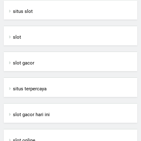
situs slot
slot
slot gacor
situs terpercaya
slot gacor hari ini
slot online