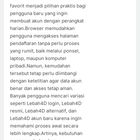
favorit menjadi pilihan praktis bagi
pengguna baru yang ingin
membuat akun dengan perangkat
harian.Browser memudahkan
pengguna mengakses halaman
pendaftaran tanpa perlu proses
yang rumit, baik melalui ponsel,
laptop, maupun komputer
pribadi.Namun, kemudahan
tersebut tetap perlu diimbangi
dengan ketelitian agar data akun
benar dan akses tetap aman.
Banyak pengguna mencari variasi
seperti Lebah4D login, Lebah4D
resmi, Lebah4D alternatif, dan
Lebah4D akun baru karena ingin
memahami proses awal secara
lebih lengkap.Artinya, kebutuhan