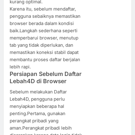
kurang optimal.
Karena itu, sebelum mendaftar,
pengguna sebaiknya memastikan
browser berada dalam kondisi
baik.Langkah sederhana seperti
memperbarui browser, menutup
tab yang tidak diperlukan, dan
memastikan koneksi stabil dapat
membantu proses daftar berjalan
lebih rapi.
Persiapan Sebelum Daftar
Lebah4D di Browser
Sebelum melakukan Daftar
Lebah4D, pengguna perlu
menyiapkan beberapa hal
penting.Pertama, gunakan
perangkat pribadi yang
aman.Perangkat pribadi lebih