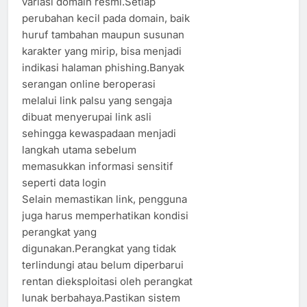
variasi domain resmi.Setiap
perubahan kecil pada domain, baik
huruf tambahan maupun susunan
karakter yang mirip, bisa menjadi
indikasi halaman phishing.Banyak
serangan online beroperasi
melalui link palsu yang sengaja
dibuat menyerupai link asli
sehingga kewaspadaan menjadi
langkah utama sebelum
memasukkan informasi sensitif
seperti data login
Selain memastikan link, pengguna
juga harus memperhatikan kondisi
perangkat yang
digunakan.Perangkat yang tidak
terlindungi atau belum diperbarui
rentan dieksploitasi oleh perangkat
lunak berbahaya.Pastikan sistem