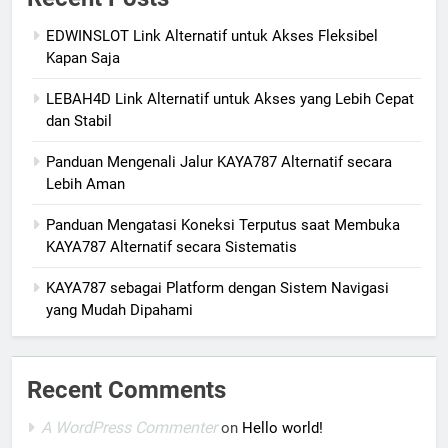
EDWINSLOT Link Alternatif untuk Akses Fleksibel
Kapan Saja
LEBAH4D Link Alternatif untuk Akses yang Lebih Cepat
dan Stabil
Panduan Mengenali Jalur KAYA787 Alternatif secara
Lebih Aman
Panduan Mengatasi Koneksi Terputus saat Membuka
KAYA787 Alternatif secara Sistematis
KAYA787 sebagai Platform dengan Sistem Navigasi
yang Mudah Dipahami
Recent Comments
A WordPress Commenter
on
Hello world!