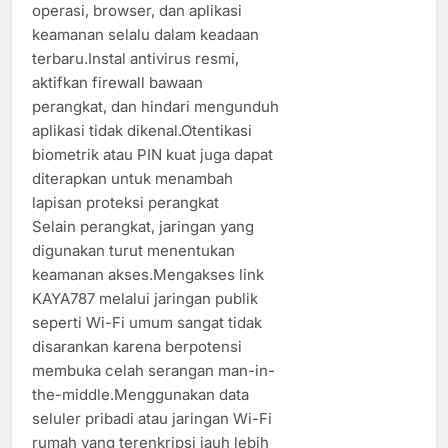
operasi, browser, dan aplikasi
keamanan selalu dalam keadaan
terbaru.Instal antivirus resmi,
aktifkan firewall bawaan
perangkat, dan hindari mengunduh
aplikasi tidak dikenal.Otentikasi
biometrik atau PIN kuat juga dapat
diterapkan untuk menambah
lapisan proteksi perangkat
Selain perangkat, jaringan yang
digunakan turut menentukan
keamanan akses.Mengakses link
KAYA787 melalui jaringan publik
seperti Wi-Fi umum sangat tidak
disarankan karena berpotensi
membuka celah serangan man-in-
the-middle.Menggunakan data
seluler pribadi atau jaringan Wi-Fi
rumah yang terenkripsi jauh lebih