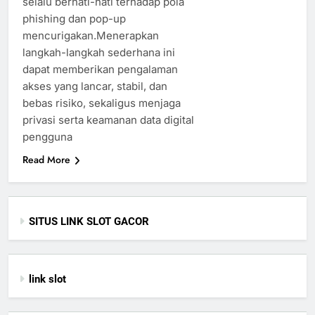
selalu berhati-hati terhadap pola
phishing dan pop-up
mencurigakan.Menerapkan
langkah-langkah sederhana ini
dapat memberikan pengalaman
akses yang lancar, stabil, dan
bebas risiko, sekaligus menjaga
privasi serta keamanan data digital
pengguna
Read More
SITUS LINK SLOT GACOR
link slot