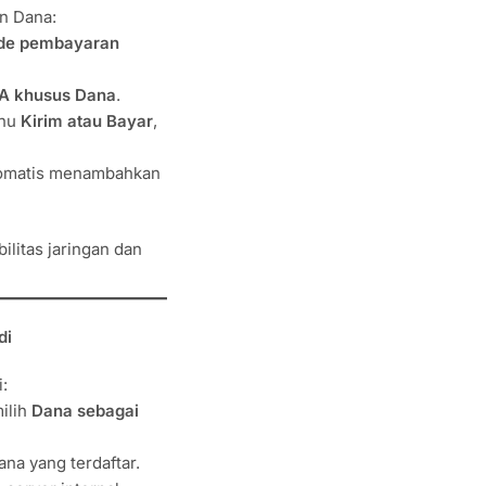
n Dana:
de pembayaran
A khusus Dana
.
enu
Kirim atau Bayar
,
otomatis menambahkan
ilitas jaringan dan
di
:
ilih
Dana sebagai
a yang terdaftar.