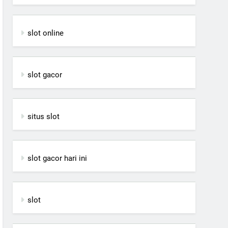
slot online
slot gacor
situs slot
slot gacor hari ini
slot