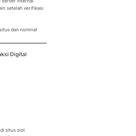
server internal.
n setelah verifikasi
situs dan nominal
si Digital
i situs slot