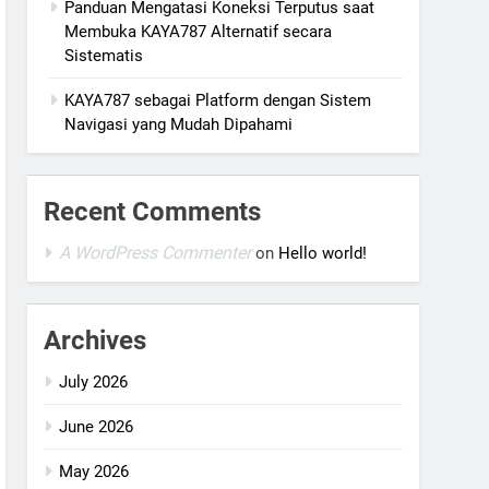
Panduan Mengatasi Koneksi Terputus saat
Membuka KAYA787 Alternatif secara
Sistematis
KAYA787 sebagai Platform dengan Sistem
Navigasi yang Mudah Dipahami
Recent Comments
A WordPress Commenter
on
Hello world!
Archives
July 2026
June 2026
May 2026