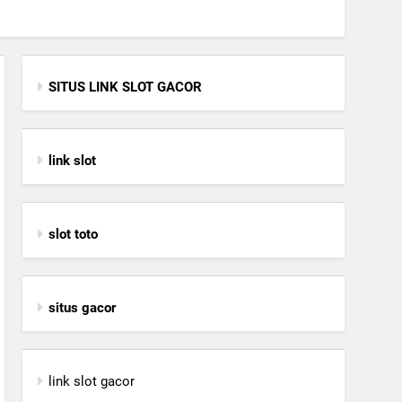
SITUS LINK SLOT GACOR
link slot
slot toto
situs gacor
link slot gacor