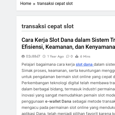
Home
transaksi cepat slot
transaksi cepat slot
Cara Kerja Slot Dana dalam Sistem Tr
Efisiensi, Keamanan, dan Kenyaman
02c88d7
1 Year Ago
0
6 Mins
Pelajari bagaimana cara kerja
slot dana
dalam sistem
Simak proses, keamanan, serta keuntungan mengg
untuk pengalaman bermain slot online yang cepat 
Perkembangan teknologi digital telah membawa tra
dalam berbagai bidang, termasuk industri permainan
inovasi yang sangat memudahkan pemain slot mode
penggunaan
e-wallet Dana
sebagai metode transaks
mengacu pada permainan slot online yang menduku
aplikasi Dana, telah menjadi pilihan favorit karena 