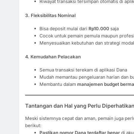
Riwayat transaksi tersimpan otomatis di apli
3. Fleksibilitas Nominal
Bisa deposit mulai dari
Rp10.000
saja
Cocok untuk pemain pemula maupun profesi
Menyesuaikan kebutuhan dan strategi moda
4. Kemudahan Pelacakan
Semua transaksi terekam di aplikasi Dana
Mudah memantau pengeluaran harian dan b
Membantu dalam
manajemen budget berma
Tantangan dan Hal yang Perlu Diperhatika
Meski sistemnya cepat dan aman, pemain juga per
berikut:
Pastikan nomor Dana terdaftar benar
di aku