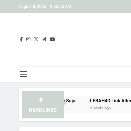
Skip
August 8, 2026
9:35:26 AM
to
content
Sap
Jelajahi P
es Fleksibel Kapan Saja
LEBAH4D Link Alternatif untuk 
2 Weeks Ago
HEADLINES