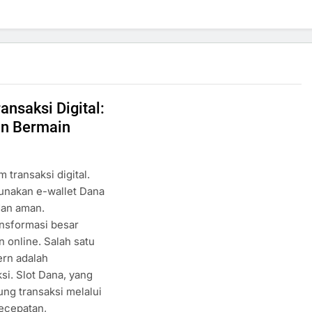
ansaksi Digital:
an Bermain
 transaksi digital.
unakan e-wallet Dana
dan aman.
nsformasi besar
 online. Salah satu
rn adalah
i. Slot Dana, yang
ng transaksi melalui
kecepatan,