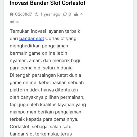
Inovasi Bandar Slot Corlaslot
02c88d7
1 year ago
0
4
mins
Temukan inovasi layanan terbaik
dari
bandar slot
Corlaslot yang
menghadirkan pengalaman
bermain game online lebih
nyaman, aman, dan menarik bagi
para pemain di seluruh dunia.
Di tengah persaingan ketat dunia
game online, keberhasilan sebuah
platform tidak hanya ditentukan
oleh banyaknya pilihan permainan,
tapi juga oleh kualitas layanan yang
mampu memberikan pengalaman
terbaik kepada para pemainnya.
Corlaslot, sebagai salah satu
bandar slot terkemuka, terus