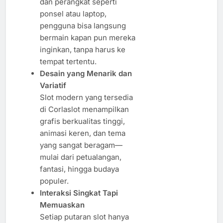
dan perangkat seperti
ponsel atau laptop,
pengguna bisa langsung
bermain kapan pun mereka
inginkan, tanpa harus ke
tempat tertentu.
Desain yang Menarik dan
Variatif
Slot modern yang tersedia
di Corlaslot menampilkan
grafis berkualitas tinggi,
animasi keren, dan tema
yang sangat beragam—
mulai dari petualangan,
fantasi, hingga budaya
populer.
Interaksi Singkat Tapi
Memuaskan
Setiap putaran slot hanya