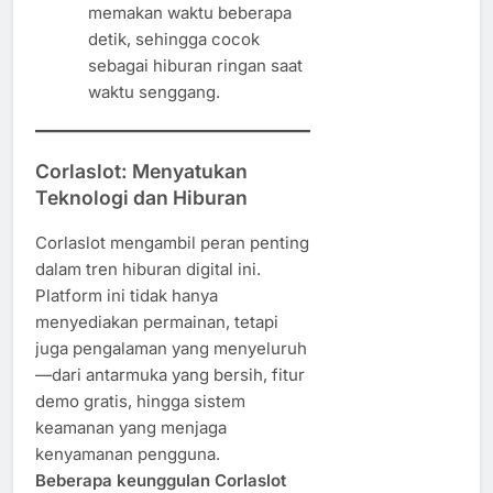
memakan waktu beberapa
detik, sehingga cocok
sebagai hiburan ringan saat
waktu senggang.
Corlaslot: Menyatukan
Teknologi dan Hiburan
Corlaslot mengambil peran penting
dalam tren hiburan digital ini.
Platform ini tidak hanya
menyediakan permainan, tetapi
juga pengalaman yang menyeluruh
—dari antarmuka yang bersih, fitur
demo gratis, hingga sistem
keamanan yang menjaga
kenyamanan pengguna.
Beberapa keunggulan Corlaslot