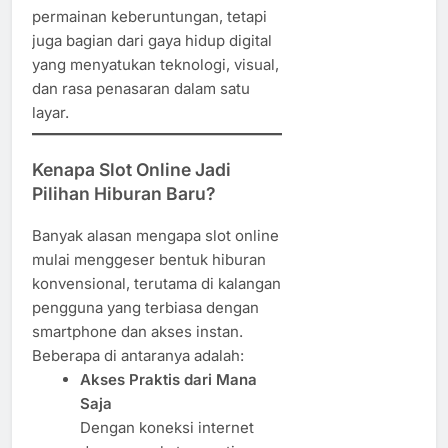
permainan keberuntungan, tetapi
juga bagian dari gaya hidup digital
yang menyatukan teknologi, visual,
dan rasa penasaran dalam satu
layar.
Kenapa Slot Online Jadi
Pilihan Hiburan Baru?
Banyak alasan mengapa slot online
mulai menggeser bentuk hiburan
konvensional, terutama di kalangan
pengguna yang terbiasa dengan
smartphone dan akses instan.
Beberapa di antaranya adalah:
Akses Praktis dari Mana
Saja
Dengan koneksi internet