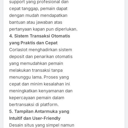
support yang profesional dan
cepat tanggap, pemain dapat
dengan mudah mendapatkan
bantuan atau jawaban atas
pertanyaan kapan pun diperlukan.
4. Sistem Transaksi Otomatis
yang Praktis dan Cepat
Corlaslot menghadirkan sistem
deposit dan penarikan otomatis
yang memudahkan pemain
melakukan transaksi tanpa
menunggu lama. Proses yang
cepat dan minim kesalahan ini
meningkatkan kenyamanan dan
kepercayaan pemain dalam
bertransaksi di platform.
5. Tampilan Antarmuka yang
Intuitif dan User-Friendly
Desain situs yang simpel namun