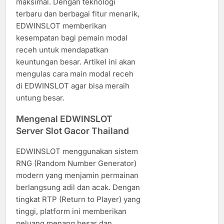
maksimal. Dengan teknologi
terbaru dan berbagai fitur menarik,
EDWINSLOT memberikan
kesempatan bagi pemain modal
receh untuk mendapatkan
keuntungan besar. Artikel ini akan
mengulas cara main modal receh
di EDWINSLOT agar bisa meraih
untung besar.
Mengenal EDWINSLOT
Server Slot Gacor Thailand
EDWINSLOT menggunakan sistem
RNG (Random Number Generator)
modern yang menjamin permainan
berlangsung adil dan acak. Dengan
tingkat RTP (Return to Player) yang
tinggi, platform ini memberikan
peluang menang besar dan