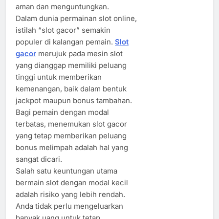
aman dan menguntungkan.
Dalam dunia permainan slot online,
istilah “slot gacor” semakin
populer di kalangan pemain.
Slot
gacor
merujuk pada mesin slot
yang dianggap memiliki peluang
tinggi untuk memberikan
kemenangan, baik dalam bentuk
jackpot maupun bonus tambahan.
Bagi pemain dengan modal
terbatas, menemukan slot gacor
yang tetap memberikan peluang
bonus melimpah adalah hal yang
sangat dicari.
Salah satu keuntungan utama
bermain slot dengan modal kecil
adalah risiko yang lebih rendah.
Anda tidak perlu mengeluarkan
banyak uang untuk tetap