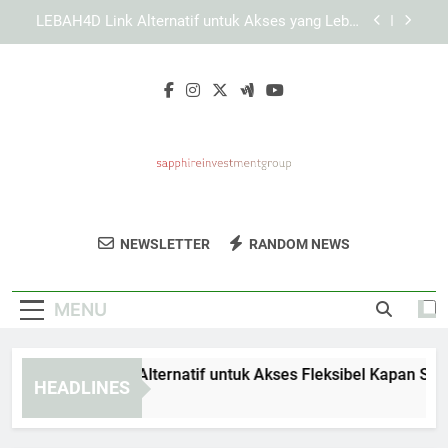
Skip
Panduan Mengenali Jalur KAYA787 Alternatif
to
secara Lebih Aman
content
Panduan Mengatasi Koneksi Terputus saat
Membuka KAYA787 Alternatif secara Sistematis
EDWINSLOT Link Alternatif untuk Akses Fleksibel
Kapan Saja
LEBAH4D Link Alternatif untuk Akses yang Lebih
Cepat dan Stabil
Panduan Mengenali Jalur KAYA787 Alternatif
secara Lebih Aman
Sapphire
Jelajahi Peluang Investasi Yang Cerdas Dan
Panduan Mengatasi Koneksi Terputus saat
NEWSLETTER
RANDOM NEWS
Investment
Membuka KAYA787 Alternatif secara Sistematis
Berkelanjutan Dengan Sapphire Investment
Group.
Group
MENU
WINSLOT Link Alternatif untuk Akses Fleksibel Kapan Saja
HEADLINES
Weeks Ago