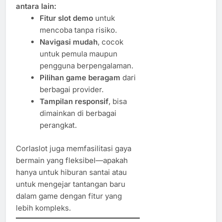
antara lain:
Fitur slot demo
untuk
mencoba tanpa risiko.
Navigasi mudah
, cocok
untuk pemula maupun
pengguna berpengalaman.
Pilihan game beragam
dari
berbagai provider.
Tampilan responsif
, bisa
dimainkan di berbagai
perangkat.
Corlaslot juga memfasilitasi gaya
bermain yang fleksibel—apakah
hanya untuk hiburan santai atau
untuk mengejar tantangan baru
dalam game dengan fitur yang
lebih kompleks.