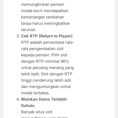
memungkinkan pemain
modal kecil mendapatkan
kemenangan tambahan
tanpa harus meningkatkan
taruhan.
Cek RTP (Return to Player)
RTP adalah persentase rata-
rata pengembalian slot
kepada pemain. Pilih slot
dengan RTP minimal 96%
untuk peluang menang yang
lebih baik. Slot dengan RTP
tinggi cenderung lebih adil
dan menguntungkan untuk
modal terbatas.
Mainkan Demo Terlebih
Dahulu
Banyak situs slot