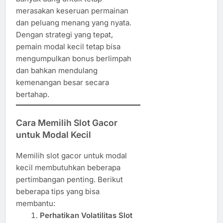
merasakan keseruan permainan
dan peluang menang yang nyata.
Dengan strategi yang tepat,
pemain modal kecil tetap bisa
mengumpulkan bonus berlimpah
dan bahkan mendulang
kemenangan besar secara
bertahap.
Cara Memilih Slot Gacor
untuk Modal Kecil
Memilih slot gacor untuk modal
kecil membutuhkan beberapa
pertimbangan penting. Berikut
beberapa tips yang bisa
membantu:
Perhatikan Volatilitas Slot