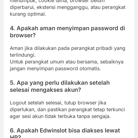
menumpuk, cookie lama, browser belum
diperbarui, ekstensi mengganggu, atau perangkat
kurang optimal.
4. Apakah aman menyimpan password di
browser?
Aman jika dilakukan pada perangkat pribadi yang
terlindungi.
Untuk perangkat umum atau bersama, sebaiknya
jangan menyimpan password otomatis.
5. Apa yang perlu dilakukan setelah
selesai mengakses akun?
Logout setelah selesai, tutup browser jika
diperlukan, dan pastikan perangkat tetap terkunci
agar sesi akun tidak terbuka tanpa sengaja.
6. Apakah Edwinslot bisa diakses lewat
HP?