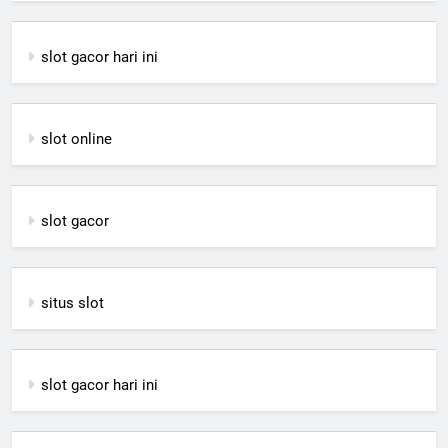
slot gacor hari ini
slot online
slot gacor
situs slot
slot gacor hari ini