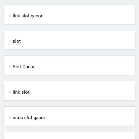
link slot gacor
slot
Slot Gacor
link slot
situs slot gacor