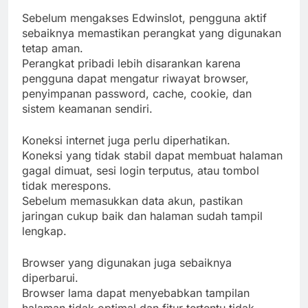
Sebelum mengakses Edwinslot, pengguna aktif
sebaiknya memastikan perangkat yang digunakan
tetap aman.
Perangkat pribadi lebih disarankan karena
pengguna dapat mengatur riwayat browser,
penyimpanan password, cache, cookie, dan
sistem keamanan sendiri.
Koneksi internet juga perlu diperhatikan.
Koneksi yang tidak stabil dapat membuat halaman
gagal dimuat, sesi login terputus, atau tombol
tidak merespons.
Sebelum memasukkan data akun, pastikan
jaringan cukup baik dan halaman sudah tampil
lengkap.
Browser yang digunakan juga sebaiknya
diperbarui.
Browser lama dapat menyebabkan tampilan
halaman tidak optimal dan fitur tertentu tidak