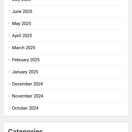
June 2025
May 2025
April 2025
March 2025
February 2025
January 2025
December 2024
November 2024
October 2024
Categories