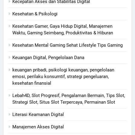
Kecepatan Akses dan Stabilitas Digital
Kesehatan & Psikologi
Kesehatan Gamer, Gaya Hidup Digital, Manajemen
Waktu, Gaming Seimbang, Produktivitas & Hiburan
Kesehatan Mental Gaming Sehat Lifestyle Tips Gaming
Keuangan Digital, Pengelolaan Dana
keuangan pribadi, psikologi keuangan, pengelolaan
emosi, perilaku konsumtif, strategi pengeluaran,
kesehatan finansial
Lebah4D, Slot Progresif, Pengalaman Bermain, Tips Slot,
Strategi Slot, Situs Slot Terpercaya, Permainan Slot
Literasi Keamanan Digital
Manajemen Akses Digital