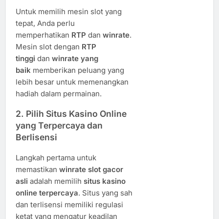
Untuk memilih mesin slot yang
tepat, Anda perlu
memperhatikan
RTP
dan
winrate
.
Mesin slot dengan
RTP
tinggi
dan
winrate yang
baik
memberikan peluang yang
lebih besar untuk memenangkan
hadiah dalam permainan.
2. Pilih Situs Kasino Online
yang Terpercaya dan
Berlisensi
Langkah pertama untuk
memastikan
winrate slot gacor
asli
adalah memilih
situs kasino
online terpercaya
. Situs yang sah
dan terlisensi memiliki regulasi
ketat yang mengatur keadilan