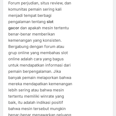
Forum perjudian, situs review, dan
komunitas pemain sering kali
menjadi tempat berbagi
pengalaman tentang
slot
gacor
dan apakah mesin tertentu
benar-benar memberikan
kemenangan yang konsisten.
Bergabung dengan forum atau
grup online yang membahas slot
online adalah cara yang bagus
untuk mendapatkan informasi dari
pemain berpengalaman. Jika
banyak pemain melaporkan bahwa
mereka mendapatkan kemenangan
lebih sering atau bahwa mesin
tertentu memiliki winrate yang
baik, itu adalah indikasi positif
bahwa mesin tersebut mungkin
benar-benar menawarkan peluang