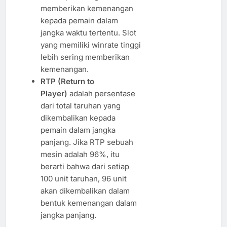
memberikan kemenangan
kepada pemain dalam
jangka waktu tertentu. Slot
yang memiliki winrate tinggi
lebih sering memberikan
kemenangan.
RTP (Return to
Player)
adalah persentase
dari total taruhan yang
dikembalikan kepada
pemain dalam jangka
panjang. Jika RTP sebuah
mesin adalah 96%, itu
berarti bahwa dari setiap
100 unit taruhan, 96 unit
akan dikembalikan dalam
bentuk kemenangan dalam
jangka panjang.