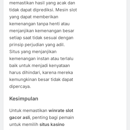
memastikan hasil yang acak dan
tidak dapat diprediksi. Mesin slot
yang dapat memberikan
kemenangan tanpa henti atau
menjanjikan kemenangan besar
setiap saat tidak sesuai dengan
prinsip perjudian yang adil.
Situs yang menjanjikan
kemenangan instan atau terlalu
baik untuk menjadi kenyataan
harus dihindari, karena mereka
kemungkinan besar tidak dapat
dipercaya.
Kesimpulan
Untuk memastikan
winrate slot
gacor asli
, penting bagi pemain
untuk memilih
situs kasino