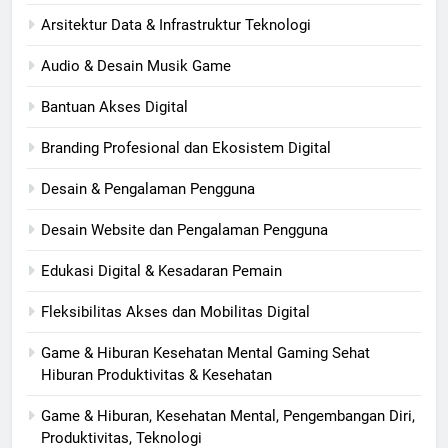
Arsitektur Data & Infrastruktur Teknologi
Audio & Desain Musik Game
Bantuan Akses Digital
Branding Profesional dan Ekosistem Digital
Desain & Pengalaman Pengguna
Desain Website dan Pengalaman Pengguna
Edukasi Digital & Kesadaran Pemain
Fleksibilitas Akses dan Mobilitas Digital
Game & Hiburan Kesehatan Mental Gaming Sehat
Hiburan Produktivitas & Kesehatan
Game & Hiburan, Kesehatan Mental, Pengembangan Diri,
Produktivitas, Teknologi