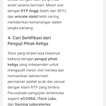
amati selama bermain. Mesin slot
dengan
RTP tinggi
(lebih dari 95%)
dan
winrate stabil
lebih sering
memberikan kemenangan dalam
jangka panjang.
4. Cari Sertifikasi dari
Penguji Pihak Ketiga
Situs yang terpercaya biasanya
bekerja dengan
penguji pihak
ketiga
yang independen untuk
mengaudit mesin slot mereka dan
memastikan bahwa hasil
permainan adalah acak dan sesuai
dengan klaim RTP yang tertera.
Perusahaan pengujian terkemuka
seperti
eCOGRA
,
iTech Labs
,
dan
Gaming Laboratories