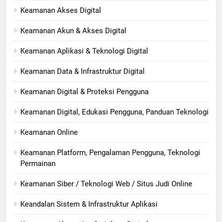
Keamanan Akses Digital
Keamanan Akun & Akses Digital
Keamanan Aplikasi & Teknologi Digital
Keamanan Data & Infrastruktur Digital
Keamanan Digital & Proteksi Pengguna
Keamanan Digital, Edukasi Pengguna, Panduan Teknologi
Keamanan Online
Keamanan Platform, Pengalaman Pengguna, Teknologi
Permainan
Keamanan Siber / Teknologi Web / Situs Judi Online
Keandalan Sistem & Infrastruktur Aplikasi