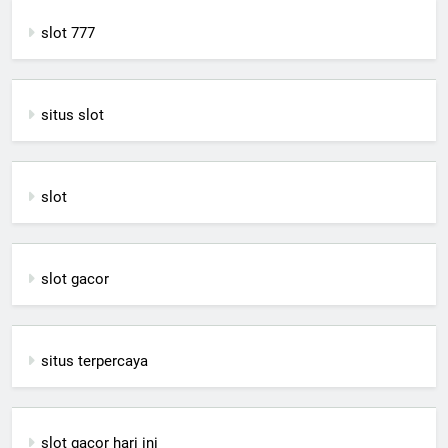
slot 777
situs slot
slot
slot gacor
situs terpercaya
slot gacor hari ini