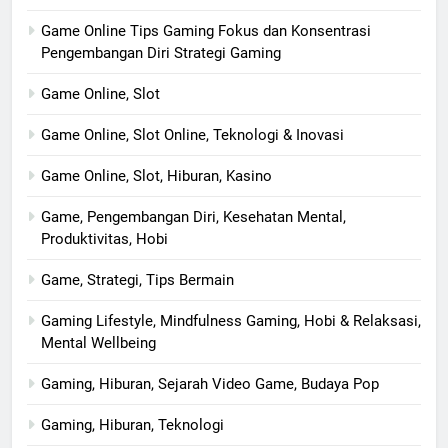
Game Online Tips Gaming Fokus dan Konsentrasi
Pengembangan Diri Strategi Gaming
Game Online, Slot
Game Online, Slot Online, Teknologi & Inovasi
Game Online, Slot, Hiburan, Kasino
Game, Pengembangan Diri, Kesehatan Mental,
Produktivitas, Hobi
Game, Strategi, Tips Bermain
Gaming Lifestyle, Mindfulness Gaming, Hobi & Relaksasi,
Mental Wellbeing
Gaming, Hiburan, Sejarah Video Game, Budaya Pop
Gaming, Hiburan, Teknologi