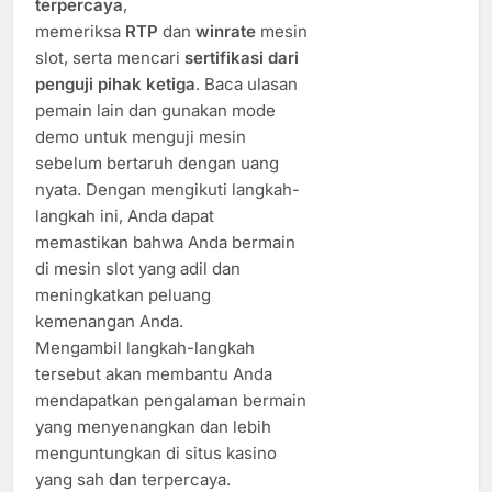
terpercaya
,
memeriksa
RTP
dan
winrate
mesin
slot, serta mencari
sertifikasi dari
penguji pihak ketiga
. Baca ulasan
pemain lain dan gunakan mode
demo untuk menguji mesin
sebelum bertaruh dengan uang
nyata. Dengan mengikuti langkah-
langkah ini, Anda dapat
memastikan bahwa Anda bermain
di mesin slot yang adil dan
meningkatkan peluang
kemenangan Anda.
Mengambil langkah-langkah
tersebut akan membantu Anda
mendapatkan pengalaman bermain
yang menyenangkan dan lebih
menguntungkan di situs kasino
yang sah dan terpercaya.