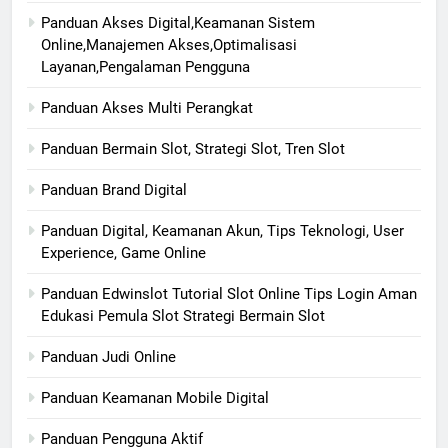
Panduan Akses Digital,Keamanan Sistem
Online,Manajemen Akses,Optimalisasi
Layanan,Pengalaman Pengguna
Panduan Akses Multi Perangkat
Panduan Bermain Slot, Strategi Slot, Tren Slot
Panduan Brand Digital
Panduan Digital, Keamanan Akun, Tips Teknologi, User
Experience, Game Online
Panduan Edwinslot Tutorial Slot Online Tips Login Aman
Edukasi Pemula Slot Strategi Bermain Slot
Panduan Judi Online
Panduan Keamanan Mobile Digital
Panduan Pengguna Aktif