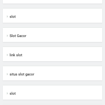
slot
Slot Gacor
link slot
situs slot gacor
slot