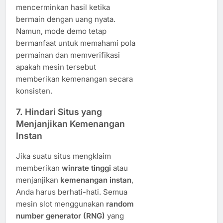
mencerminkan hasil ketika
bermain dengan uang nyata.
Namun, mode demo tetap
bermanfaat untuk memahami pola
permainan dan memverifikasi
apakah mesin tersebut
memberikan kemenangan secara
konsisten.
7. Hindari Situs yang
Menjanjikan Kemenangan
Instan
Jika suatu situs mengklaim
memberikan
winrate tinggi
atau
menjanjikan
kemenangan instan
,
Anda harus berhati-hati. Semua
mesin slot menggunakan
random
number generator (RNG)
yang