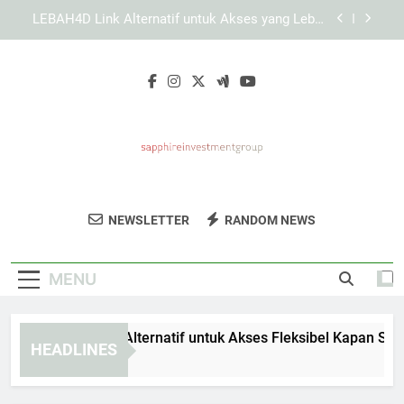
Skip
Panduan Mengenali Jalur KAYA787 Alternatif
to
secara Lebih Aman
content
Panduan Mengatasi Koneksi Terputus saat
Membuka KAYA787 Alternatif secara Sistematis
EDWINSLOT Link Alternatif untuk Akses Fleksibel
Kapan Saja
LEBAH4D Link Alternatif untuk Akses yang Lebih
Cepat dan Stabil
Panduan Mengenali Jalur KAYA787 Alternatif
secara Lebih Aman
Sapphire
Jelajahi Peluang Investasi Yang Cerdas Dan
Panduan Mengatasi Koneksi Terputus saat
NEWSLETTER
RANDOM NEWS
Investment
Membuka KAYA787 Alternatif secara Sistematis
Berkelanjutan Dengan Sapphire Investment
Group.
Group
MENU
WINSLOT Link Alternatif untuk Akses Fleksibel Kapan Saja
HEADLINES
Weeks Ago