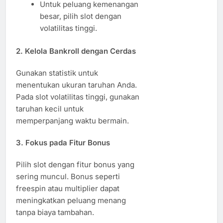
Untuk peluang kemenangan
besar, pilih slot dengan
volatilitas tinggi.
2. Kelola Bankroll dengan Cerdas
Gunakan statistik untuk
menentukan ukuran taruhan Anda.
Pada slot volatilitas tinggi, gunakan
taruhan kecil untuk
memperpanjang waktu bermain.
3. Fokus pada Fitur Bonus
Pilih slot dengan fitur bonus yang
sering muncul. Bonus seperti
freespin atau multiplier dapat
meningkatkan peluang menang
tanpa biaya tambahan.