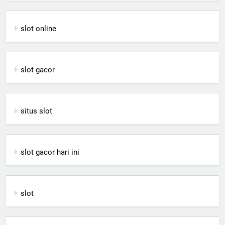
slot online
slot gacor
situs slot
slot gacor hari ini
slot