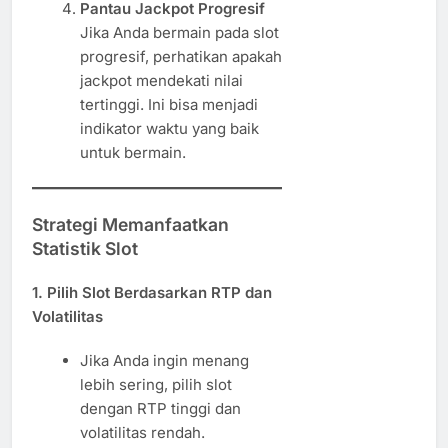
Pantau Jackpot Progresif
Jika Anda bermain pada slot
progresif, perhatikan apakah
jackpot mendekati nilai
tertinggi. Ini bisa menjadi
indikator waktu yang baik
untuk bermain.
Strategi Memanfaatkan
Statistik Slot
1. Pilih Slot Berdasarkan RTP dan
Volatilitas
Jika Anda ingin menang
lebih sering, pilih slot
dengan RTP tinggi dan
volatilitas rendah.