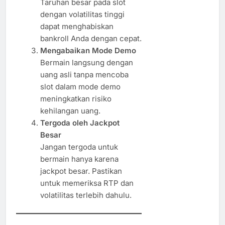
Taruhan besar pada slot
dengan volatilitas tinggi
dapat menghabiskan
bankroll Anda dengan cepat.
Mengabaikan Mode Demo
Bermain langsung dengan
uang asli tanpa mencoba
slot dalam mode demo
meningkatkan risiko
kehilangan uang.
Tergoda oleh Jackpot
Besar
Jangan tergoda untuk
bermain hanya karena
jackpot besar. Pastikan
untuk memeriksa RTP dan
volatilitas terlebih dahulu.