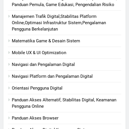
Panduan Pemula, Game Edukasi, Pengendalian Risiko
Manajemen Trafik Digital,Stabilitas Platform
Online,Optimasi Infrastruktur Sistem,Pengalaman
Pengguna Berkelanjutan
Matematika Game & Desain Sistem
Mobile UX & UI Optimization
Navigasi dan Pengalaman Digital
Navigasi Platform dan Pengalaman Digital
Orientasi Pengguna Digital
Panduan Akses Alternatif, Stabilitas Digital, Keamanan
Pengguna Online
Panduan Akses Browser