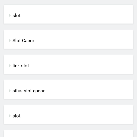
slot
Slot Gacor
link slot
situs slot gacor
slot