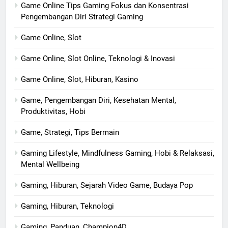
Game Online Tips Gaming Fokus dan Konsentrasi
Pengembangan Diri Strategi Gaming
Game Online, Slot
Game Online, Slot Online, Teknologi & Inovasi
Game Online, Slot, Hiburan, Kasino
Game, Pengembangan Diri, Kesehatan Mental,
Produktivitas, Hobi
Game, Strategi, Tips Bermain
Gaming Lifestyle, Mindfulness Gaming, Hobi & Relaksasi,
Mental Wellbeing
Gaming, Hiburan, Sejarah Video Game, Budaya Pop
Gaming, Hiburan, Teknologi
Gaming, Panduan, Champion4D