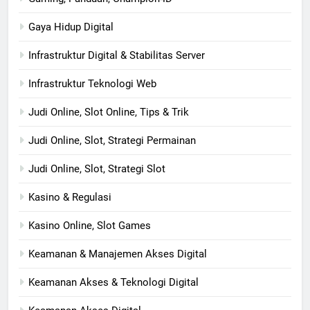
Gaya Hidup Digital
Infrastruktur Digital & Stabilitas Server
Infrastruktur Teknologi Web
Judi Online, Slot Online, Tips & Trik
Judi Online, Slot, Strategi Permainan
Judi Online, Slot, Strategi Slot
Kasino & Regulasi
Kasino Online, Slot Games
Keamanan & Manajemen Akses Digital
Keamanan Akses & Teknologi Digital