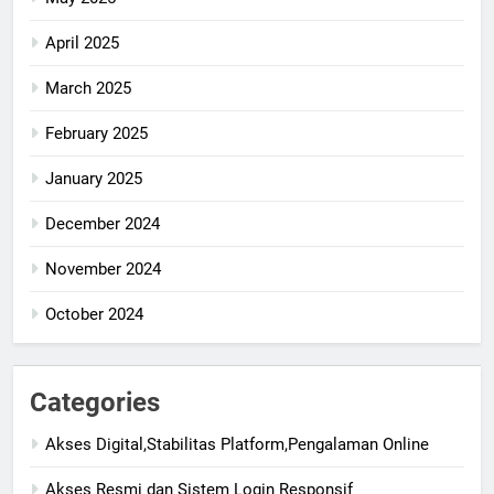
April 2025
March 2025
February 2025
January 2025
December 2024
November 2024
October 2024
Categories
Akses Digital,Stabilitas Platform,Pengalaman Online
Akses Resmi dan Sistem Login Responsif