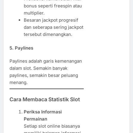
bonus seperti freespin atau
multiplier.
Besaran jackpot progresif
dan seberapa sering jackpot
tersebut dimenangkan.
5. Paylines
Paylines adalah garis kemenangan
dalam slot. Semakin banyak
paylines, semakin besar peluang
menang.
Cara Membaca Statistik Slot
Periksa Informasi
Permainan
Setiap slot online biasanya