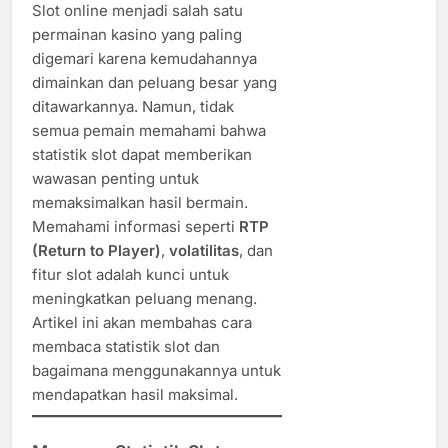
Slot online menjadi salah satu
permainan kasino yang paling
digemari karena kemudahannya
dimainkan dan peluang besar yang
ditawarkannya. Namun, tidak
semua pemain memahami bahwa
statistik slot dapat memberikan
wawasan penting untuk
memaksimalkan hasil bermain.
Memahami informasi seperti
RTP
(Return to Player)
,
volatilitas
, dan
fitur slot adalah kunci untuk
meningkatkan peluang menang.
Artikel ini akan membahas cara
membaca statistik slot dan
bagaimana menggunakannya untuk
mendapatkan hasil maksimal.