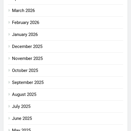
March 2026
February 2026
January 2026
December 2025
November 2025
October 2025
September 2025
August 2025
July 2025
June 2025
May 2025