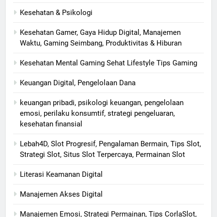
Kesehatan & Psikologi
Kesehatan Gamer, Gaya Hidup Digital, Manajemen
Waktu, Gaming Seimbang, Produktivitas & Hiburan
Kesehatan Mental Gaming Sehat Lifestyle Tips Gaming
Keuangan Digital, Pengelolaan Dana
keuangan pribadi, psikologi keuangan, pengelolaan
emosi, perilaku konsumtif, strategi pengeluaran,
kesehatan finansial
Lebah4D, Slot Progresif, Pengalaman Bermain, Tips Slot,
Strategi Slot, Situs Slot Terpercaya, Permainan Slot
Literasi Keamanan Digital
Manajemen Akses Digital
Manajemen Emosi, Strategi Permainan, Tips CorlaSlot,