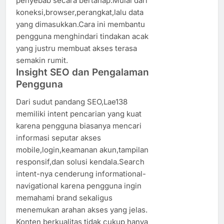
penyebab secara bertahap.Mulai dari
koneksi,browser,perangkat,lalu data
yang dimasukkan.Cara ini membantu
pengguna menghindari tindakan acak
yang justru membuat akses terasa
semakin rumit.
Insight SEO dan Pengalaman
Pengguna
Dari sudut pandang SEO,Lae138
memiliki intent pencarian yang kuat
karena pengguna biasanya mencari
informasi seputar akses
mobile,login,keamanan akun,tampilan
responsif,dan solusi kendala.Search
intent-nya cenderung informational-
navigational karena pengguna ingin
memahami brand sekaligus
menemukan arahan akses yang jelas.
Konten berkualitas tidak cukup hanya