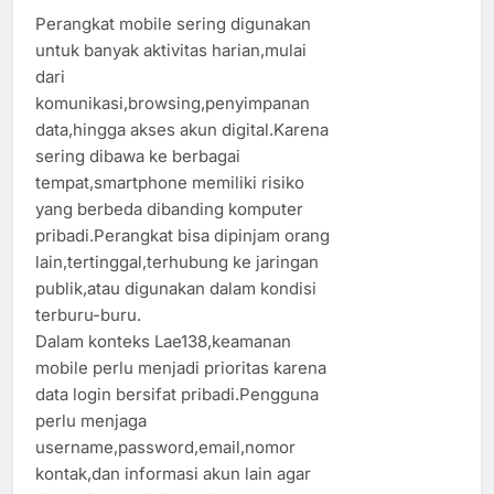
Perangkat mobile sering digunakan
untuk banyak aktivitas harian,mulai
dari
komunikasi,browsing,penyimpanan
data,hingga akses akun digital.Karena
sering dibawa ke berbagai
tempat,smartphone memiliki risiko
yang berbeda dibanding komputer
pribadi.Perangkat bisa dipinjam orang
lain,tertinggal,terhubung ke jaringan
publik,atau digunakan dalam kondisi
terburu-buru.
Dalam konteks Lae138,keamanan
mobile perlu menjadi prioritas karena
data login bersifat pribadi.Pengguna
perlu menjaga
username,password,email,nomor
kontak,dan informasi akun lain agar