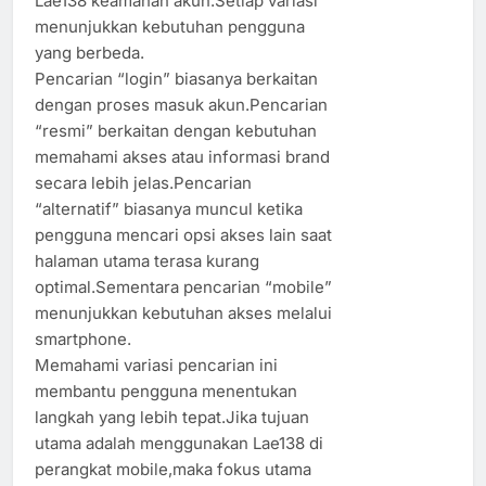
Lae138 keamanan akun.Setiap variasi
menunjukkan kebutuhan pengguna
yang berbeda.
Pencarian “login” biasanya berkaitan
dengan proses masuk akun.Pencarian
“resmi” berkaitan dengan kebutuhan
memahami akses atau informasi brand
secara lebih jelas.Pencarian
“alternatif” biasanya muncul ketika
pengguna mencari opsi akses lain saat
halaman utama terasa kurang
optimal.Sementara pencarian “mobile”
menunjukkan kebutuhan akses melalui
smartphone.
Memahami variasi pencarian ini
membantu pengguna menentukan
langkah yang lebih tepat.Jika tujuan
utama adalah menggunakan Lae138 di
perangkat mobile,maka fokus utama