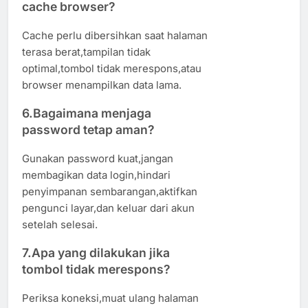
cache browser?
Cache perlu dibersihkan saat halaman
terasa berat,tampilan tidak
optimal,tombol tidak merespons,atau
browser menampilkan data lama.
6.Bagaimana menjaga
password tetap aman?
Gunakan password kuat,jangan
membagikan data login,hindari
penyimpanan sembarangan,aktifkan
pengunci layar,dan keluar dari akun
setelah selesai.
7.Apa yang dilakukan jika
tombol tidak merespons?
Periksa koneksi,muat ulang halaman