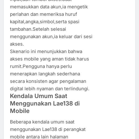
memasukkan data akun,ia mengetik
perlahan dan memeriksa huruf
kapital,angka,simbol,serta spasi
tambahan.Setelah selesai
menggunakan akun,ia keluar dari sesi
akses.
Skenario ini menunjukkan bahwa
akses mobile yang aman tidak harus
rumit.Pengguna hanya perlu
menerapkan langkah sederhana
secara konsisten agar pengalaman
digital lebih nyaman dan terlindungi.
Kendala Umum Saat
Menggunakan Lae138 di
Mobile
Beberapa kendala umum saat
menggunakan Lae138 di perangkat
mobile antara lain halaman