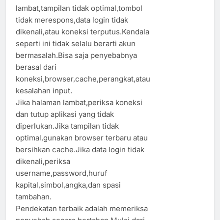
lambat,tampilan tidak optimal,tombol
tidak merespons,data login tidak
dikenali,atau koneksi terputus.Kendala
seperti ini tidak selalu berarti akun
bermasalah.Bisa saja penyebabnya
berasal dari
koneksi,browser,cache,perangkat,atau
kesalahan input.
Jika halaman lambat,periksa koneksi
dan tutup aplikasi yang tidak
diperlukan.Jika tampilan tidak
optimal,gunakan browser terbaru atau
bersihkan cache.Jika data login tidak
dikenali,periksa
username,password,huruf
kapital,simbol,angka,dan spasi
tambahan.
Pendekatan terbaik adalah memeriksa