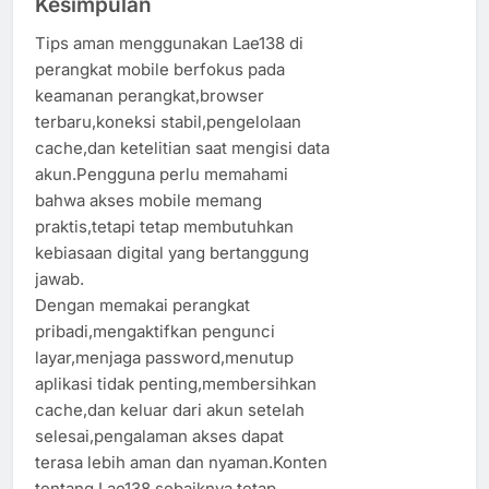
Kesimpulan
Tips aman menggunakan Lae138 di
perangkat mobile berfokus pada
keamanan perangkat,browser
terbaru,koneksi stabil,pengelolaan
cache,dan ketelitian saat mengisi data
akun.Pengguna perlu memahami
bahwa akses mobile memang
praktis,tetapi tetap membutuhkan
kebiasaan digital yang bertanggung
jawab.
Dengan memakai perangkat
pribadi,mengaktifkan pengunci
layar,menjaga password,menutup
aplikasi tidak penting,membersihkan
cache,dan keluar dari akun setelah
selesai,pengalaman akses dapat
terasa lebih aman dan nyaman.Konten
tentang Lae138 sebaiknya tetap