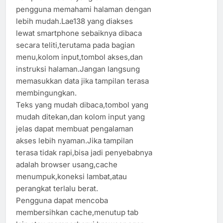
pengguna memahami halaman dengan
lebih mudah.Lae138 yang diakses
lewat smartphone sebaiknya dibaca
secara teliti,terutama pada bagian
menu,kolom input,tombol akses,dan
instruksi halaman.Jangan langsung
memasukkan data jika tampilan terasa
membingungkan.
Teks yang mudah dibaca,tombol yang
mudah ditekan,dan kolom input yang
jelas dapat membuat pengalaman
akses lebih nyaman.Jika tampilan
terasa tidak rapi,bisa jadi penyebabnya
adalah browser usang,cache
menumpuk,koneksi lambat,atau
perangkat terlalu berat.
Pengguna dapat mencoba
membersihkan cache,menutup tab