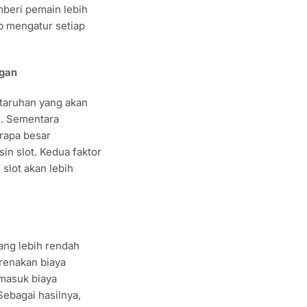
mberi pemain lebih
p mengatur setiap
ngan
 taruhan yang akan
u. Sementara
rapa besar
n slot. Kedua faktor
slot akan lebih
.
yang lebih rendah
arenakan biaya
rmasuk biaya
Sebagai hasilnya,