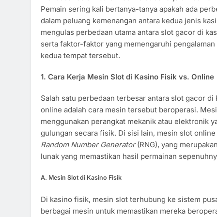
Pemain sering kali bertanya-tanya apakah ada perb
dalam peluang kemenangan antara kedua jenis kasino
mengulas perbedaan utama antara slot gacor di kasi
serta faktor-faktor yang memengaruhi pengalaman
kedua tempat tersebut.
1. Cara Kerja Mesin Slot di Kasino Fisik vs. Online
Salah satu perbedaan terbesar antara slot gacor di 
online adalah cara mesin tersebut beroperasi. Mesin
menggunakan perangkat mekanik atau elektronik 
gulungan secara fisik. Di sisi lain, mesin slot onl
Random Number Generator
(RNG), yang merupakan
lunak yang memastikan hasil permainan sepenuhny
A. Mesin Slot di Kasino Fisik
Di kasino fisik, mesin slot terhubung ke sistem pu
berbagai mesin untuk memastikan mereka beropera