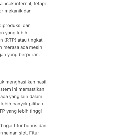
 acak internal, tetapi
tor mekanik dan
 diproduksi dan
an yang lebih
n (RTP) atau tingkat
kin merasa ada mesin
gan yang berperan.
uk menghasilkan hasil
Sistem ini memastikan
pada yang lain dalam
lebih banyak pilihan
P yang lebih tinggi
rbagai fitur bonus dan
rmainan slot. Fitur-