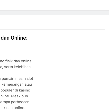
 dan Online:
o fisik dan online.
a, serta kelebihan
h pemain mesin slot
n kemenangan atau
 populer di kasino
 online. Meskipun
eberapa perbedaan
sik dan online.