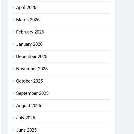
April 2026
March 2026
February 2026
January 2026
December 2025
November 2025
October 2025
September 2025
August 2025
July 2025
June 2025