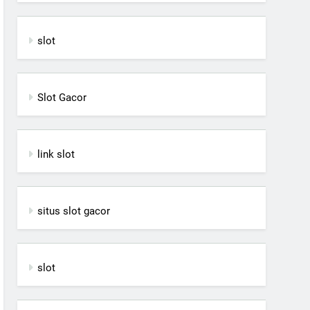
slot
Slot Gacor
link slot
situs slot gacor
slot