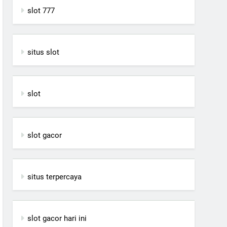
slot 777
situs slot
slot
slot gacor
situs terpercaya
slot gacor hari ini