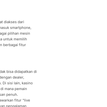
t diakses dari
rmasuk smartphone,
agai pilihan mesin
a untuk memilih
n berbagai fitur
dak bisa didapatkan di
dengan dealer,
Di sisi lain, kasino
 di mana pemain
san penuh.
arkan fitur “live
akan pengalaman