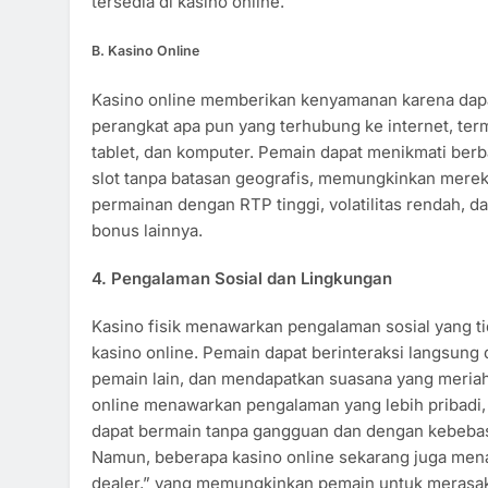
tersedia di kasino online.
B. Kasino Online
Kasino online memberikan kenyamanan karena dapa
perangkat apa pun yang terhubung ke internet, te
tablet, dan komputer. Pemain dapat menikmati berb
slot tanpa batasan geografis, memungkinkan merek
permainan dengan RTP tinggi, volatilitas rendah, da
bonus lainnya.
4. Pengalaman Sosial dan Lingkungan
Kasino fisik menawarkan pengalaman sosial yang ti
kasino online. Pemain dapat berinteraksi langsung 
pemain lain, dan mendapatkan suasana yang meriah. 
online menawarkan pengalaman yang lebih pribadi,
dapat bermain tanpa gangguan dan dengan kebeba
Namun, beberapa kasino online sekarang juga menaw
dealer,” yang memungkinkan pemain untuk meras